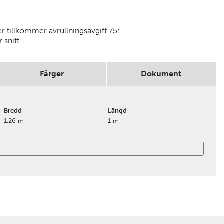
r tillkommer avrullningsavgift 75:-
 snitt.
Färger
Dokument
Bredd
Längd
1,26 m
1 m