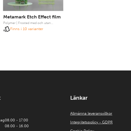
Metamark Etch Effect film
Polymer | Frosted med och utan
luftkanaler | Solvent adhesiv
Finns i 10 varianter
t
Länkar
Allmänna leveransvillkor
dag
08.00 - 17.00
Integritetspolicy - GDPR
08.00 - 16.00
Cookie Policy