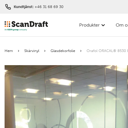
Kundtjänst:
+46 31 68 69 30
Produkter
Om o
Filter
Hem
Skärvinyl
Glasdekorfolie
Orafol ORACAL® 8530 E
Färg
Bredd
Längd