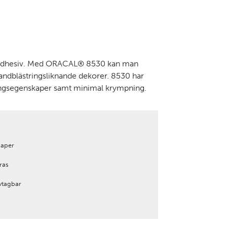
adhesiv. Med ORACAL® 8530 kan man
 sandblästringsliknande dekorer. 8530 har
ngsegenskaper samt minimal krympning.
kaper
ras
vtagbar