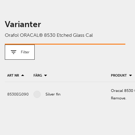
Varianter
Orafol ORACAL® 8530 Etched Glass Cal
Filter
ART NR
FÄRG
PRODUKT
Oracal 8530 0
8530EG090
Silver fin
Remove.