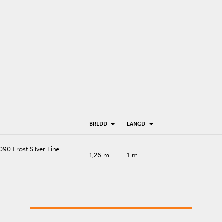
BREDD
LÄNGD
90 Frost Silver Fine
1,26 m
1 m