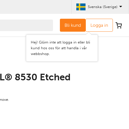
Svenska (Sverige)
Bli kund
Logga in
Hej! Glöm inte att logga in eller bli
kund hos oss för att handla i vår
webbshop.
L® 8530 Etched
move.