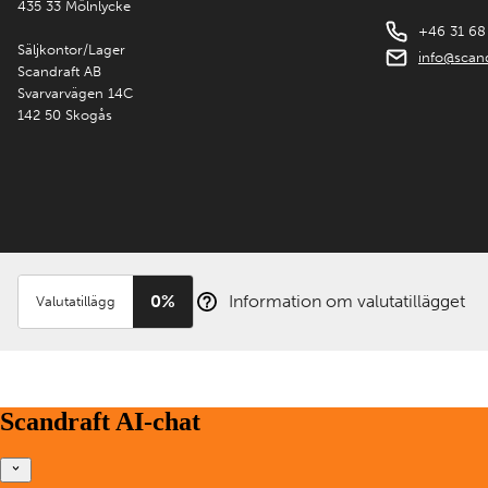
435 33 Mölnlycke
+46 31 68
Säljkontor/Lager
info@scand
Scandraft AB
Svarvarvägen 14C
142 50 Skogås
0%
Information om valutatillägget
Valutatillägg