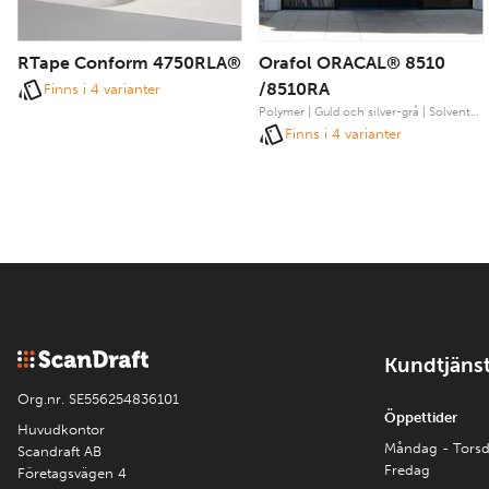
RTape Conform 4750RLA®
Orafol ORACAL® 8510
/8510RA
Finns i 4 varianter
Polymer | Guld och silver-grå | Solvent
adhesiv
Finns i 4 varianter
Kundtjäns
Org.nr. SE556254836101
Öppettider
Huvudkontor
Måndag - Tors
Scandraft AB
Fredag
Företagsvägen 4