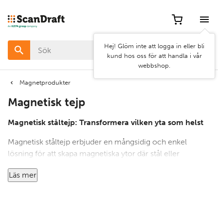
Filter
Artikel
Hej! Glöm inte att logga in eller bli
nr
kund hos oss för att handla i vår
webbshop.
Pris
Magnetprodukter
Magnetisk tejp
Bredd
Magnetisk ståltejp: Transformera vilken yta som helst
Magnetisk ståltejp erbjuder en mångsidig och enkel
lösning för att skapa magnetiska ytor där stål eller
Rensa
Använd
järnmetaller saknas. Perfekt för olika applikationer, den
filter
filter
Läs mer
här tejpen fäster lätt på vilken plan yta som helst och
förvandlar den till ett magnetiskt visningsområde. Perfekt
för användning i hemmet, på kontoret eller i verkstaden,
magnetisk ståltejp möjliggör snabb och bekväm