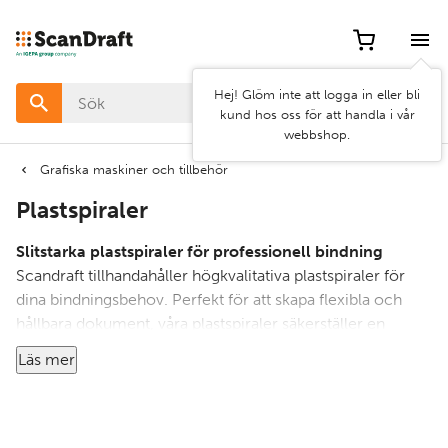
Filter
Artikel
Hej! Glöm inte att logga in eller bli
nr
kund hos oss för att handla i vår
webbshop.
Pris
Grafiska maskiner och tillbehör
Plastspiraler
Bredd
Slitstarka plastspiraler för professionell bindning
Scandraft tillhandahåller högkvalitativa plastspiraler för
dina bindningsbehov. Perfekt för att skapa flexibla och
Rensa
Använd
hållbara dokument, våra plastspiraler säkerställer en
filter
filter
professionell finish. Tillgängliga i olika storlekar och färger
Läs mer
för att passa alla projekt, de erbjuder en enkel och pålitlig
lösning för att säkra dina dokument. Välj Scandrafts
plastspiraler för effektiv och snygg bindning.