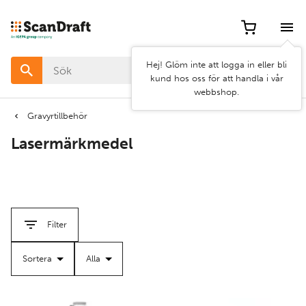
Filter
Artikel
Hej! Glöm inte att logga in eller bli
nr
kund hos oss för att handla i vår
webbshop.
Pris
Gravyrtillbehör
Lasermärkmedel
Bredd
Rensa
Använd
Filter
filter
filter