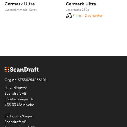
Cermark Ultra
Cermark Ultra
Lasermärkmedel Spray
Laserpasta 250g
Finns i 2 varianter
Org.nr. SE556254836101
Huvudkontor
Scandraft AB
Företagsvägen 4
435 33 Mölnlycke
Säljkontor/Lager
Scandraft AB