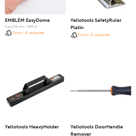
EMBLEM EasyDome
Yellotools SafetyRuler
Rund 25 mm / 288 st
Platin
Finns i 6 varianter
Finns i 6 varianter
Yellotools HeavyHolder
Yellotools DoorHandle
Remover