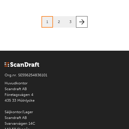
1
2
3
Org.nr. SE556254836101
Huvudkontor
Scandraft AB
Företagsvägen 4
435 33 Mölnlycke
Säljkontor/Lager
Scandraft AB
Svarvarvägen 14C