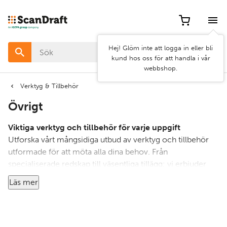
Filter
Artikel
Hej! Glöm inte att logga in eller bli
nr
kund hos oss för att handla i vår
webbshop.
Pris
Verktyg & Tillbehör
Övrigt
Bredd
Viktiga verktyg och tillbehör för varje uppgift
Utforska vårt mångsidiga utbud av verktyg och tillbehör
utformade för att möta alla dina behov. Från
Rensa
Använd
specialiserade redskap till väsentliga tillägg; vi erbjuder
filter
filter
högkvalitativa lösningar för varje applikation. Oavsett om
Läs mer
du behöver precisionsinstrument, monteringstillbehör
eller mångsidiga verktyg, garanterar vårt urval hållbarhet
och prestanda. Utrusta dig själv med våra pålitliga verktyg
och tillbehör för att förbättra din effektivitet och uppnå