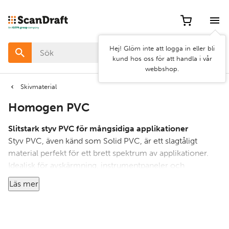
Filter
Artikel
Hej! Glöm inte att logga in eller bli
nr
kund hos oss för att handla i vår
webbshop.
Pris
Skivmaterial
Homogen PVC
Bredd
Slitstark styv PVC för mångsidiga applikationer
Styv PVC, även känd som Solid PVC, är ett slagtåligt
material perfekt för ett brett spektrum av applikationer.
Rensa
Använd
Idealisk för avskärmning, instrumentpaneler och
filter
filter
maskinskydd, den utmärker sig även i den grafiska
Läs mer
branschen för displayer och inredning av butiker. Styv
PVC är lätt att bearbeta och har utmärkta
formningsegenskaper, vilket gör den till ett mångsidigt val
för både industriella och kreativa projekt. Välj styv PVC för