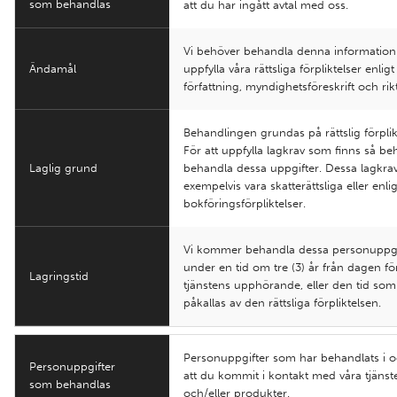
som behandlas
att du har ingått avtal med oss.
Vi behöver behandla denna information 
Ändamål
uppfylla våra rättsliga förpliktelser enligt
författning, myndighetsföreskrift och rikt
Behandlingen grundas på rättslig förplik
För att uppfylla lagkrav som finns så be
Laglig grund
behandla dessa uppgifter. Dessa lagkra
exempelvis vara skatterättsliga eller enlig
bokföringsförpliktelser.
Vi kommer behandla dessa personuppgi
under en tid om tre (3) år från dagen fö
Lagringstid
tjänstens upphörande, eller den tid som
påkallas av den rättsliga förpliktelsen.
Personuppgifter som har behandlats i 
Personuppgifter
att du kommit i kontakt med våra tjänst
som behandlas
och/eller produkter.