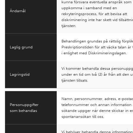
kunna försvara eventuella anspråk som
uppkomma i samband med en
Ändamål
rekryteringsprocess, för att bevisa att
diskriminering inte har skett vid tillsättn
tjänsten.
Behandlingen grundas på rättslig förplik
Laglig grund
Preskriptionstiden för att väcka talan är t
i enlighet med Diskrimineringslagen.
Vi kommer behandla dessa personuppgi
Lagringstid
under en tid om två (2) år från att den u
tjänsten tillsats.
Namn, personnummer, adress, e-postad
Personuppgifter
telefonnummer och annan information
som behandlas
sökande uppger när denne skickar in e
spontanansökan till oss.
Vi behöver behandla denna information