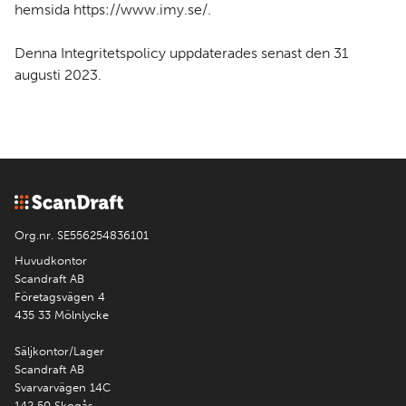
hemsida
https://www.imy.se/
.
Denna Integritetspolicy uppdaterades senast den 31
augusti 2023.
Org.nr. SE556254836101
Huvudkontor
Scandraft AB
Företagsvägen 4
435 33 Mölnlycke
Säljkontor/Lager
Scandraft AB
Svarvarvägen 14C
142 50 Skogås