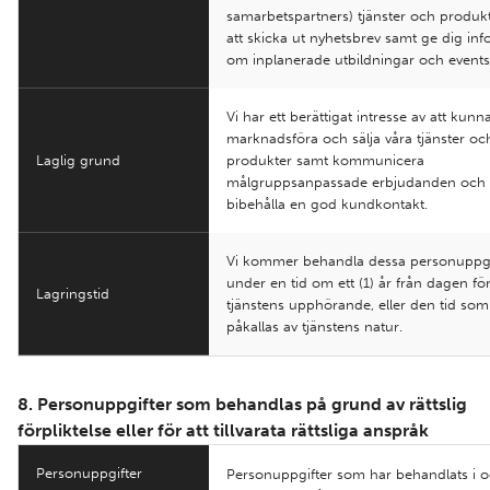
samarbetspartners) tjänster och produkt
att skicka ut nyhetsbrev samt ge dig in
om inplanerade utbildningar och events
Vi har ett berättigat intresse av att kunn
marknadsföra och sälja våra tjänster oc
Laglig grund
produkter samt kommunicera
målgruppsanpassade erbjudanden och
bibehålla en god kundkontakt.
Vi kommer behandla dessa personuppgi
under en tid om ett (1) år från dagen fö
Lagringstid
tjänstens upphörande, eller den tid som
påkallas av tjänstens natur.
8. Personuppgifter som behandlas på grund av rättslig
förpliktelse eller för att tillvarata rättsliga anspråk
Personuppgifter
Personuppgifter som har behandlats i 