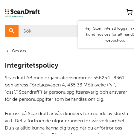
Hej! Glöm inte att logga in e
kund hos oss för att handla i vår
webbshop.
Om oss
Integritetspolicy
Scandraft AB med organisationsnummer 556254–8361
och adress Företagsvägen 4, 435 33 Mölnlycke (”vi”,
”oss”,” Scandraft”) är personuppgiftsansvarig och ansvarar
för de personuppgifter som behandlas om dig.
För oss på Scandraft är våra kunders förtroende av största
vikt. Detta förtroende utgör grunden för vår verksamhet.
Du ska alltid kunna känna dig trygg när du anförtror oss