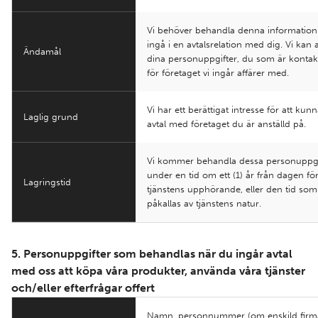
Vi behöver behandla denna information 
ingå i en avtalsrelation med dig. Vi kan
Ändamål
dina personuppgifter, du som är konta
för företaget vi ingår affärer med.
Vi har ett berättigat intresse för att kun
Laglig grund
avtal med företaget du är anställd på.
Vi kommer behandla dessa personuppgi
under en tid om ett (1) år från dagen fö
Lagringstid
tjänstens upphörande, eller den tid som
påkallas av tjänstens natur.
5. Personuppgifter som behandlas när du ingår avtal
med oss att köpa våra produkter, använda våra tjänster
och/eller efterfrågar offert
Namn, personnummer (om enskild firma