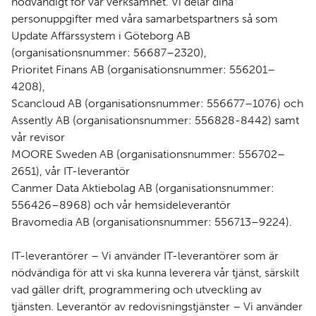
nödvändigt för vår verksamhet. Vi delar dina
personuppgifter med våra samarbetspartners så som
Update Affärssystem i Göteborg AB
(organisationsnummer: 56687–2320),
Prioritet Finans AB (organisationsnummer: 556201–
4208),
Scancloud AB (organisationsnummer: 556677–1076) och
Assently AB (organisationsnummer: 556828-8442) samt
vår revisor
MOORE Sweden AB (organisationsnummer: 556702–
2651), vår IT-leverantör
Canmer Data Aktiebolag AB (organisationsnummer:
556426–8968) och vår hemsideleverantör
Bravomedia AB (organisationsnummer: 556713–9224).
IT-leverantörer – Vi använder IT-leverantörer som är
nödvändiga för att vi ska kunna leverera vår tjänst, särskilt
vad gäller drift, programmering och utveckling av
tjänsten. Leverantör av redovisningstjänster – Vi använder