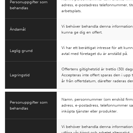
Personuppgifter som
adress, e-postadress telefonnummer, tit
behandlas
arbetsplats.
Vi behöver behandla denna information 
Ändamål
kunna ge dig en offert.
Vi har ett berättigat intresse för att kun
Laglig grund
avtal med företaget du är anställd på.
Offertens giltighetstid är trettio (30) dag
Lagringstid
Accepteras inte offert sparas den i upp til
år från offertdatum, därefter raderas de
Namn, personnummer (om enskild firma
Personuppgifter som
adress, e-postadress, telefonnummer s
behandlas
inköpta tjänster eller produkter.
Vi behöver behandla denna information 
utföra vår tjänst och arbetet alternativt