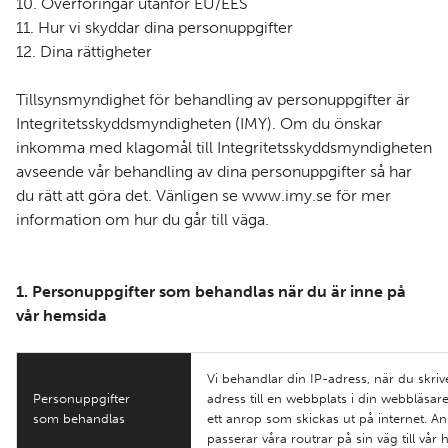
10. Överföringar utanför EU/EES
11. Hur vi skyddar dina personuppgifter
12. Dina rättigheter
Tillsynsmyndighet för behandling av personuppgifter är
Integritetsskyddsmyndigheten (IMY). Om du önskar
inkomma med klagomål till Integritetsskyddsmyndigheten
avseende vår behandling av dina personuppgifter så har
du rätt att göra det. Vänligen se
www.imy.se
för mer
information om hur du går till väga.
1. Personuppgifter som behandlas när du är inne på
vår hemsida
Vi behandlar din IP-adress, när du skriv
Personuppgifter
adress till en webbplats i din webbläsar
som behandlas
ett anrop som skickas ut på internet. A
passerar våra routrar på sin väg till vår