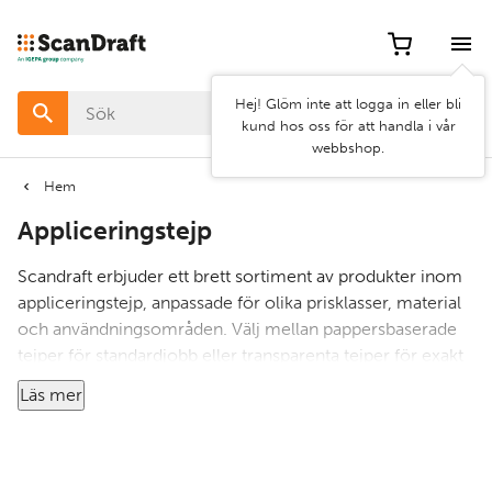
Filter
Artikel
Hej! Glöm inte att logga in eller bli
nr
kund hos oss för att handla i vår
webbshop.
Pris
Hem
Appliceringstejp
Bredd
Scandraft erbjuder ett brett sortiment av produkter inom
Egenskap
appliceringstejp, anpassade för olika prisklasser, material
och användningsområden. Välj mellan pappersbaserade
tejper för standardjobb eller transparenta tejper för exakt
Kategorier
positionering vid mer krävande applikationer.
Läs mer
Vi har tejper med varierande vidhäftningsstyrka för
skyltproduktion, fordonsdekor och textiltransfer. I vårt
sortiment ingår välkända märken som Orafol, R-tape och
Rensa
Använd
Siser – allt för att du ska kunna arbeta effektivt och med