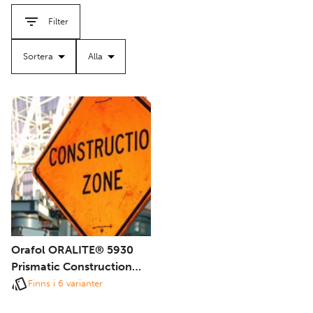
grund av många standarder och krav. Vi är här för att
Filter
förenkla processen. Om du har några frågor eller behöver
hjälp är du välkommen att kontakta oss. Besök vår
kontaktsida
för alla detaljer.
Välj vår reflekterande vinyl för pålitliga, högkvalitativa
skyltlösningar som förbättrar säkerheten och
kommunikationen i alla miljöer.
Orafol ORALITE® 5930
Prismatic Construction
Grade
Finns i 6 varianter