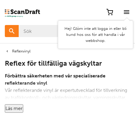
Filter
Artikel
Hej! Glöm inte att logga in eller bli
nr
kund hos oss för att handla i vår
webbshop.
Pris
Reflexvinyl
Reflex för tillfälliga vägskyltar
Bredd
Förbättra säkerheten med vår specialiserade
Egenskap
reflekterande vinyl
Vår reflekterande vinyl är expertutvecklad för tillverkning
av trafikkontroll- och vägledningsskyltar, varningsskyltar,
bygg-/arbetszonskyltar och informationsskyltar. Designad
Läs mer
för medellång sikt utomhusbruk säkerställer denna
Rensa
Använd
produkt synlighet och hållbarhet och uppfyller kraven från
filter
filter
olika applikationer.
Att välja rätt reflekterande vinyl kan vara komplicerat på