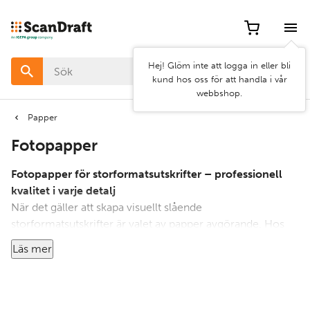
Filter
Artikel
Hej! Glöm inte att logga in eller bli
nr
kund hos oss för att handla i vår
webbshop.
Pris
Papper
Fotopapper
Bredd
Fotopapper för storformatsutskrifter – professionell
Egenskap
kvalitet i varje detalj
När det gäller att skapa visuellt slående
storformatsutskrifter är valet av papper avgörande. Hos
Scandraft hittar du fotopapper i premiumkvalitet som är
Läs mer
särskilt framtaget för att leverera skarpa detaljer, djupa
Rensa
Använd
svärtor och levande färger – perfekt för allt från
filter
filter
reklamaffischer till konstnärliga fotoutskrifter.
Våra storformatspapper finns i flera ytbehandlingar,