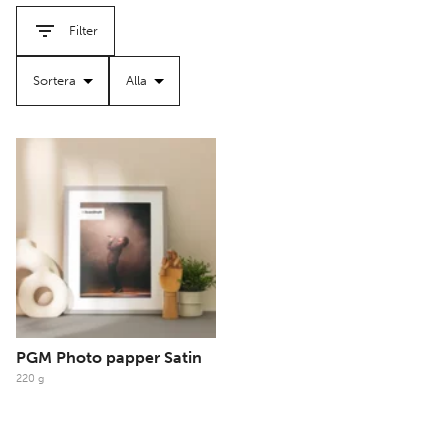
inklusive blankt, halvblankt och matt, för att passa olika
Filter
uttryck och miljöer. Oavsett om du vill skapa en högblank
affisch med maximal färgintensitet eller en elegant,
reflexfri bild för ett galleri, har vi rätt papper för dig.
Våra fotopapper är kompatibla med de flesta
bläckstråleskrivare och finns i olika bredder för att passa
både små och stora produktioner.
PGM Photo papper Satin
220 g