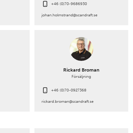
+46 (0)70-9686930
johan.holmstrand@scandraft.se
Rickard Broman
Försäljning
+46 (0)70-0927368
rickard.broman@scandraft.se