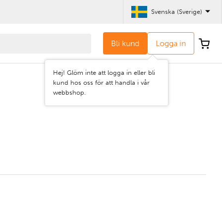
Svenska (Sverige)
Bli kund
Logga in
Hej! Glöm inte att logga in eller bli
kund hos oss för att handla i vår
webbshop.