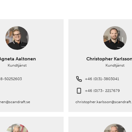
Agneta Aaltonen
Christopher Karlsso
Kundtjänst
Kundtjänst
)8-50252603
+46 (0)31-3803041
+46 (0)73- 2217679
onen@scandraft.se
christopher.karlsson@scandraft.