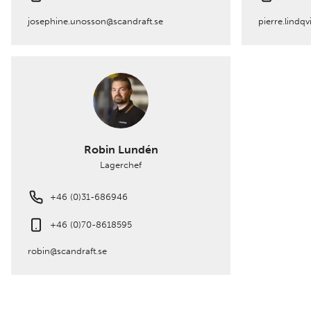
josephine.unosson@scandraft.se
pierre.lindqv
Robin Lundén
Lagerchef
+46 (0)31-686946
+46 (0)70-8618595
robin@scandraft.se