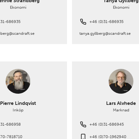
ennie Strandberg
Tanya Gyllberg
Ekonomi
Ekonomi
)31-686935
+46 (0)31-686935
dberg@scandraft.se
tanya.gyllberg@scandraft.se
Pierre Lindqvist
Lars Alvhede
Inköp
Marknad
)31-686958
+46 (0)31-686945
)70-7818710
+46 (0)70-1962940