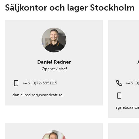
Säljkontor och lager Stockholm
Daniel Redner
Operativ chef
+46 (0)72-3851115
+46 (0
daniel.redner@scandraft.se
agneta.aalt