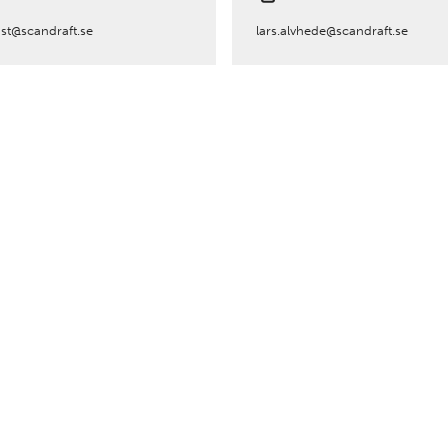
ist@scandraft.se
lars.alvhede@scandraft.se