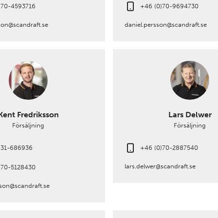
)70-4593716
+46 (0)70-9694730
son@scandraft.se
daniel.persson@scandraft.se
Kent Fredriksson
Lars Delwer
Försäljning
Försäljning
)31-686936
+46 (0)70-2887540
lars.delwer@scandraft.se
)70-5128430
sson@scandraft.se