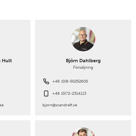
n Hult
Björn Dahlberg
Försäljning
+46 (0)8-50252605
+46 (0)72-2314113
se
bjorn@scandraft.se