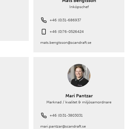
Mats Bengtsson
Inköpschef
+46 (0)31-686937
+46 (0)76-0526424
mats.bengtsson@scandraft.se
Mari Pantzar
Marknad / kvalitet & miljösamordnare
+46 (0)31-3803031
mari.pantzar@scandraft.se