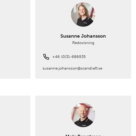
Susanne Johansson
Redovisning
+46 (0)31-686935
susanne.johansson@scandraft.se