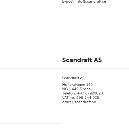
E-post: info@scandraft.se
Scandraft AS
Scandraft AS
Holtbråtveien 149
NO-1449 Drøbak
Telefon: +47 67920020
VAT.no: 996 944 026
ordre@scandraft.no