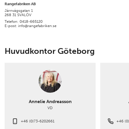
Rangefabriken AB
Järnvägsgatan 1
268 31 SVALÖV
Telefon: 0418-665120
E-post: info@rangefabriken.se
Huvudkontor Göteborg
Annelie Andreasson
VD
+46 (0)73-6202661
+46 (0