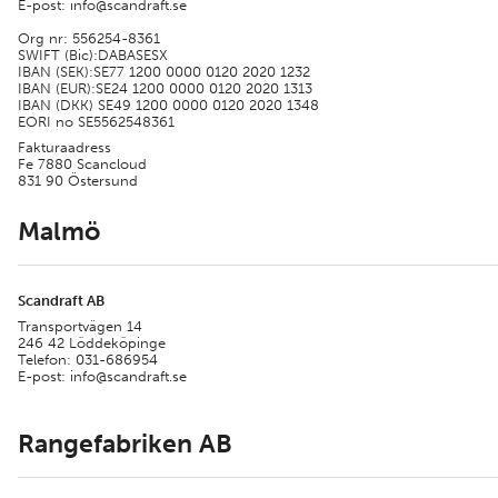
E-post: info@scandraft.se
Org nr: 556254-8361
SWIFT (Bic):DABASESX
IBAN (SEK):SE77 1200 0000 0120 2020 1232
IBAN (EUR):SE24 1200 0000 0120 2020 1313
IBAN (DKK) SE49 1200 0000 0120 2020 1348
EORI no SE5562548361
Fakturaadress
Fe 7880 Scancloud
831 90 Östersund
Malmö
Scandraft AB
Transportvägen 14
246 42 Löddeköpinge
Telefon: 031-686954
E-post: info@scandraft.se
Rangefabriken AB