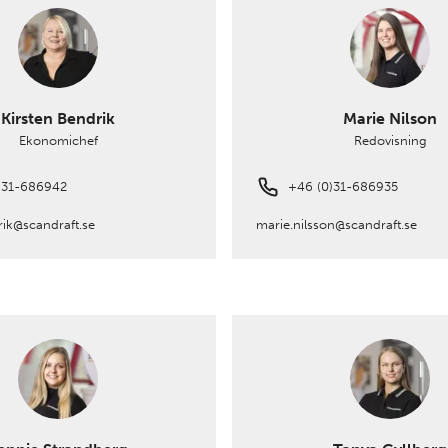
Kirsten Bendrik
Marie Nilson
Ekonomichef
Redovisning
)31-686942
+46 (0)31-686935
rik@scandraft.se
marie.nilsson@scandraft.se