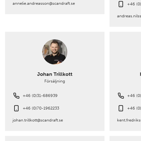
annelie.andreasson@scandraft.se
+46 (0
andreas.nils
Johan Trillkott
Försäljning
+46 (0)31-686939
+46 (0
+46 (0)70-1962233
+46 (0
johan.trillkott@scandraft.se
kent.fredrik