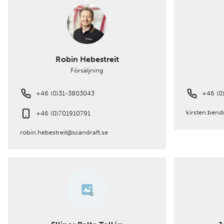
Robin Hebestreit
Försäljning
+46 (0)31-3803043
+46 (0
kirsten.bend
+46 (0)701910791
robin.hebestreit@scandraft.se