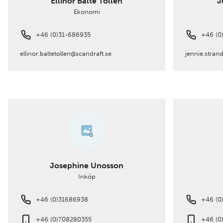
Ellinor Balte Tollén
J
Ekonomi
+46 (0)31-686935
+46 (0
ellinor.baltetollen@scandraft.se
jennie.stran
Josephine Unosson
Inköp
+46 (0)31686938
+46 (0
+46 (0)708280355
+46 (0