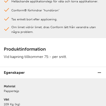
Heltäckande applikationstejp för våta och torra applikationer.
Conform® förhindrar "hundöron"
Tas enkelt bort efter applicering.
Om limet vidrör limet, dras Conform lätt från varandra utan
några problem.
Produktinformation
Vid kapning tillkommer 75:- per snitt.
Egenskaper
Material
Pappertejp
Vikt
109 Kg (kg)