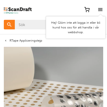
Filter
Hej! Glöm inte att logga in eller bli
Färg
kund hos oss för att handla i vår
webbshop.
Bredd
RTape Appliceringstejp
Längd
Rensa
Använd
filter
filter