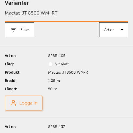
Varianter
Mactac JT 8500 WM-RT
Filter
828R-105
Vit Matt
Mactac JT8500 WM-RT
1,05 m
50 m
Logga in
828R-137