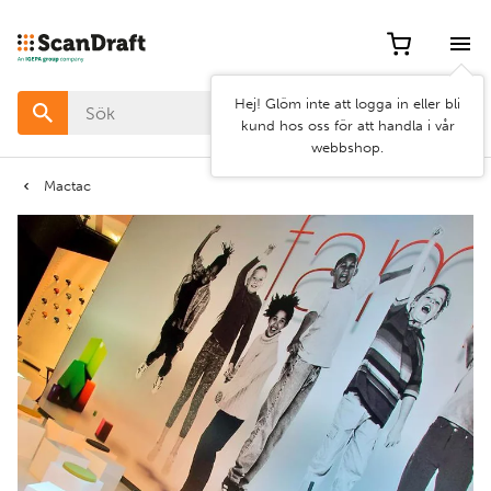
Filter
Hej! Glöm inte att logga in eller bli
Färg
kund hos oss för att handla i vår
webbshop.
Bredd
Mactac
Längd
Rensa
Använd
filter
filter