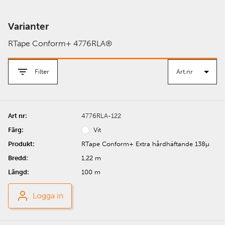
Varianter
RTape Conform+ 4776RLA®
Filter
4776RLA-122
Vit
RTape Conform+ Extra hårdhäftande 138µ
1,22 m
100 m
Logga in