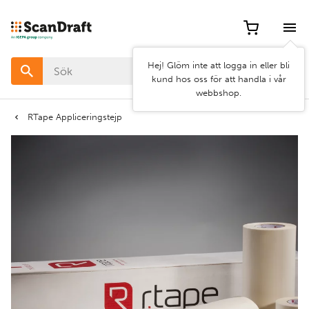
Filter
Hej! Glöm inte att logga in eller bli
Färg
kund hos oss för att handla i vår
webbshop.
Bredd
RTape Appliceringstejp
Längd
Rensa
Använd
filter
filter