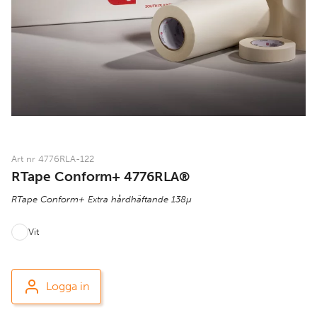
Art nr 4776RLA-122
RTape Conform+ 4776RLA®
RTape Conform+ Extra hårdhäftande 138µ
Vit
Logga in