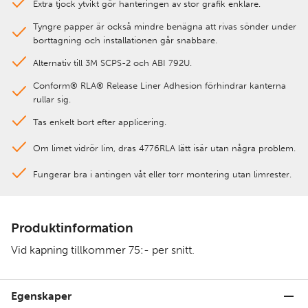
Extra tjock ytvikt gör hanteringen av stor grafik enklare.
Tyngre papper är också mindre benägna att rivas sönder under
borttagning och installationen går snabbare.
Alternativ till 3M SCPS-2 och ABI 792U.
Conform® RLA® Release Liner Adhesion förhindrar kanterna
rullar sig.
Tas enkelt bort efter applicering.
Om limet vidrör lim, dras 4776RLA lätt isär utan några problem.
Fungerar bra i antingen våt eller torr montering utan limrester.
Produktinformation
Vid kapning tillkommer 75:- per snitt.
Egenskaper