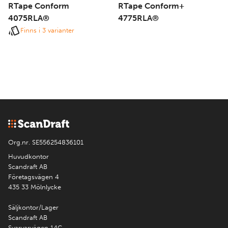
RTape Conform
RTape Conform+
4075RLA®
4775RLA®
Finns i 3 varianter
Org.nr. SE556254836101
Huvudkontor
Scandraft AB
Företagsvägen 4
435 33 Mölnlycke
Säljkontor/Lager
Scandraft AB
Svarvarvägen 14C