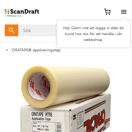
Filter
Hej! Glöm inte att logga in eller bli
Färg
kund hos oss för att handla i vår
webbshop.
Bredd
ORATAPE® appliceringstejp
Längd
Rensa
Använd
filter
filter