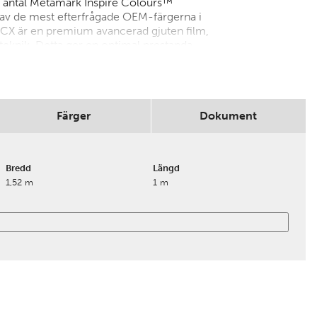
t antal Metamark Inspire Colours™
a av de mest efterfrågade OEM-färgerna i
CX är en premium avancerad gjuten film,
knik. Detta ger en optimal prestanda
het och hög vidhäftningsstyrka. Detta ger
. MetaCast® MCX stöds av vår MetaSure™-
 års hållbarhet.
r tillkommer avrullningsavgift 75:-
Färger
Dokument
 snitt.
Bredd
Längd
1,52 m
1 m