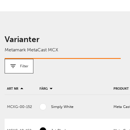
Varianter
Metamark MetaCast MCX
Filter
ART NR
FÄRG
PRODUKT
MCXG-00-152
Simply White
Meta Cas