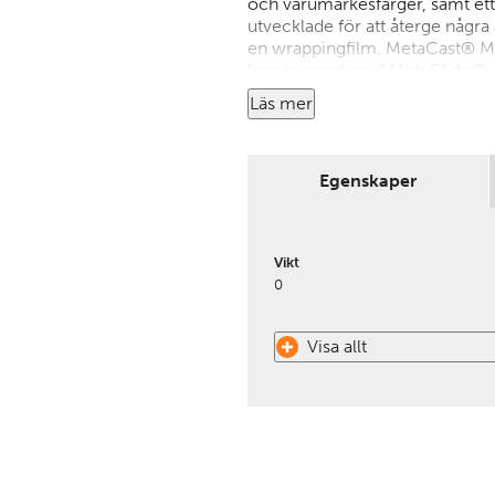
och varumärkesfärger, samt et
utvecklade för att återge någr
en wrappingfilm. MetaCast® M
kombinerad med MetaGlide®-te
med förbättrad repositionerbar
Läs mer
totalt exakthet vid montering
garanti, som erbjuder upp till 12
Vid beställning under 5 löpmete
Egenskaper
Vid kapning tillkommer 75:- per
Vikt
0
Visa allt