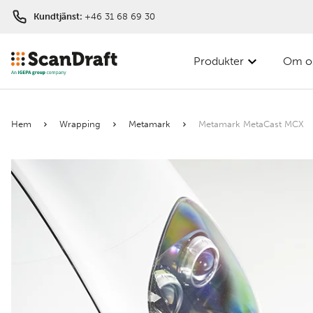
Kundtjänst:
+46 31 68 69 30
Produkter
Om o
Filter
Hem
Wrapping
Metamark
Metamark MetaCast MCX
Färg
Bredd
Längd