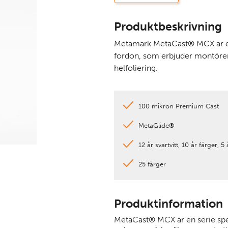
Produktbeskrivning
Metamark MetaCast® MCX är en 
fordon, som erbjuder montören
helfoliering.
100 mikron Premium Cast
MetaGlide®
12 år svartvitt, 10 år färger, 5
25 färger
Produktinformation
MetaCast® MCX är en serie spec