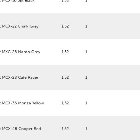
t MCX-10 Jet Black
1,52
1
t MCX-22 Chalk Grey
1,52
1
t MXC-26 Nardo Grey
1,52
1
t MCX-28 Café Racer
1,52
1
t MCX-36 Monza Yellow
1,52
1
t MCX-48 Cooper Red
1,52
1