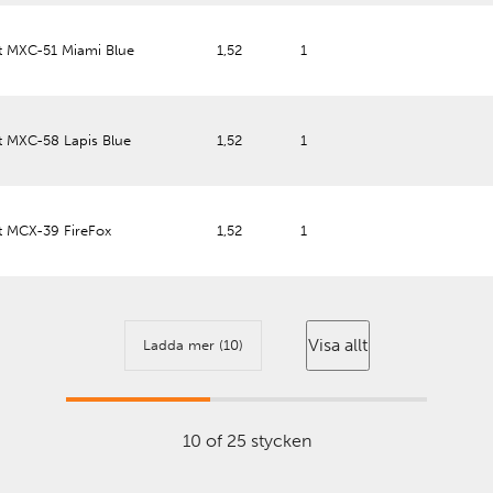
t MXC-51 Miami Blue
1,52
1
t MXC-58 Lapis Blue
1,52
1
t MCX-39 FireFox
1,52
1
Visa allt
Ladda mer (10)
10 of 25 stycken