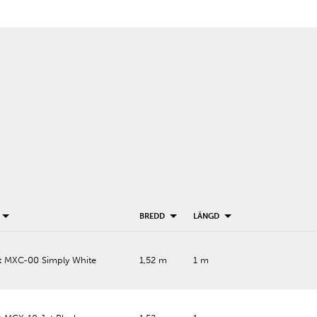
BREDD
LÄNGD
t MXC-00 Simply White
1,52 m
1 m