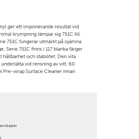
nyl ger ett imponerande resultat vid
imal krympning lämpar sig 751C till
Serie 751C fungerar utmärkt på ojämna
ge. Serie 751C finns i 117 blanka färger
 hållbarhet och stabilitet. Den vita
t underlätta vid rensning av vitt. 60
ol Pre-wrap Surface Cleaner innan
genskaper
s