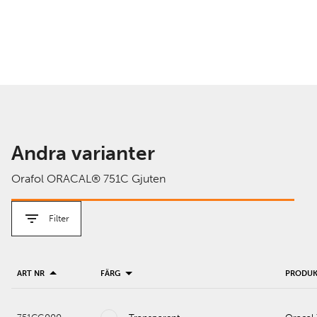
Andra varianter
Orafol ORACAL® 751C Gjuten
Filter
ART NR
FÄRG
PRODU