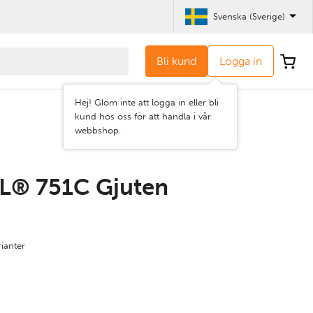
Svenska (Sverige)
Bli kund
Logga in
Hej! Glöm inte att logga in eller bli
kund hos oss för att handla i vår
webbshop.
L® 751C Gjuten
rianter