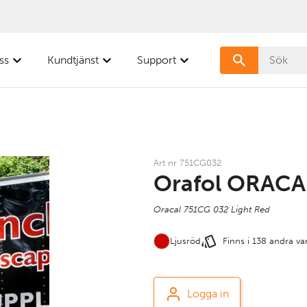
ss
Kundtjänst
Support
Art nr 751CG032
Orafol ORACA
Oracal 751CG 032 Light Red
Ljusröd
Finns i 138 andra va
Logga in