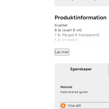
Produktinformation
Kvalitet
8 år (svart & vit)
7 år (färgad & transparent)
5 år (metallic)
3 år (Guld L, Brilliant Blue L)
Läs mer
Vid beställning under 5 löpmete
Vid kapning tillkommer 75:- per
Egenskaper
Material
Kalandrerad gjuten
Visa allt