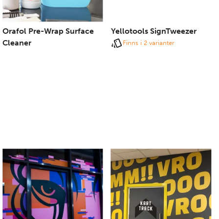
Orafol Pre-Wrap Surface
Yellotools SignTweezer
Cleaner
Finns i 2 varianter