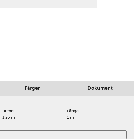
r tillkommer avrullningsavgift 75:-
 snitt.
Färger
Dokument
Bredd
Längd
1,26 m
1 m