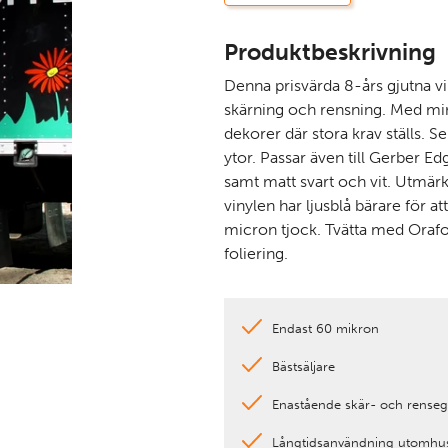
Produktbeskrivning
Denna prisvärda 8-års gjutna vi
skärning och rensning. Med min
dekorer där stora krav ställs. 
ytor. Passar även till Gerber Ed
samt matt svart och vit. Utmärkt
vinylen har ljusblå bärare för at
micron tjock. Tvätta med Oraf
foliering.
Endast 60 mikron
Bästsäljare
Enastående skär- och rense
Långtidsanvändning utomhu