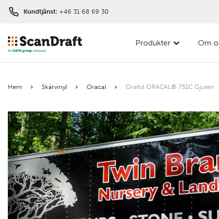
Kundtjänst:
+46 31 68 69 30
Produkter
Om o
Filter
Hem
Skärvinyl
Oracal
Orafol ORACAL® 751C Gjuten
Färg
Bredd
Längd