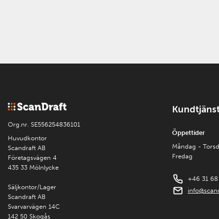
Kundtjäns
Org.nr. SE556254836101
Öppettider
Huvudkontor
Måndag - Tors
Scandraft AB
Fredag
Företagsvägen 4
435 33 Mölnlycke
+46 31 68
Säljkontor/Lager
info@scand
Scandraft AB
Svarvarvägen 14C
142 50 Skogås