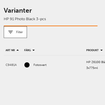
Varianter
HP 91 Photo Black 3-pcs
Filter
ART NR
FÄRG
PRODUKT
HP Z6100 Blä
C9481A
Fotosvart
3x775ml