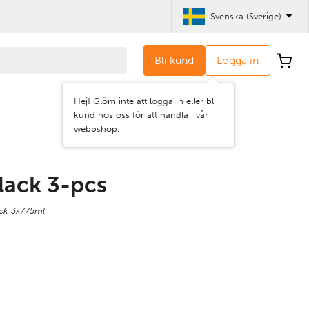
Svenska (Sverige)
Bli kund
Logga in
Hej! Glöm inte att logga in eller bli
kund hos oss för att handla i vår
webbshop.
lack 3-pcs
ck 3x775ml