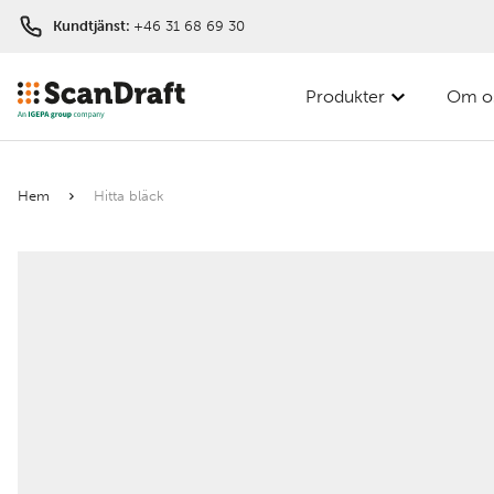
Kundtjänst:
+46 31 68 69 30
Produkter
Om o
Filter
Hem
Hitta bläck
Färg
Bredd
Längd