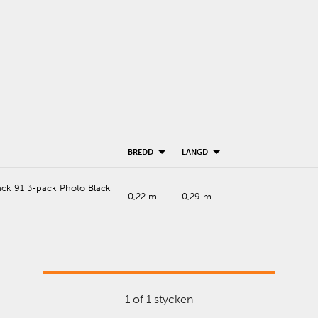
BREDD
LÄNGD
ck 91 3-pack Photo Black
0,22 m
0,29 m
1 of 1 stycken