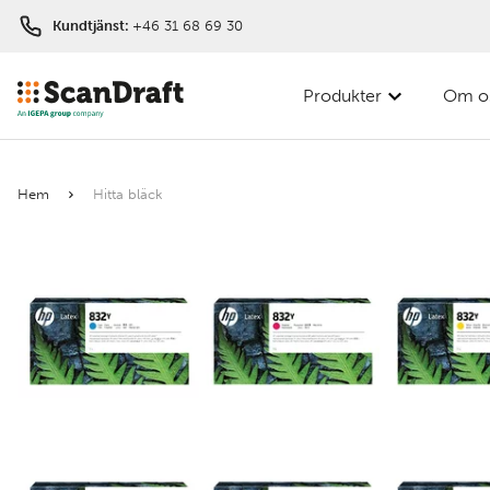
Kundtjänst:
+46 31 68 69 30
Produkter
Om o
Filter
Hem
Hitta bläck
Färg
Bredd
Längd