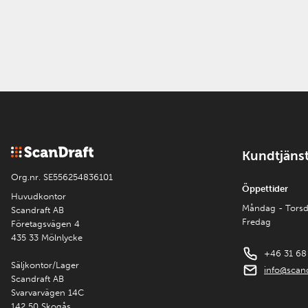
Kundtjäns
Org.nr. SE556254836101
Öppettider
Huvudkontor
Måndag - Tors
Scandraft AB
Fredag
Företagsvägen 4
435 33 Mölnlycke
+46 31 68
Säljkontor/Lager
info@scand
Scandraft AB
Svarvarvägen 14C
142 50 Skogås