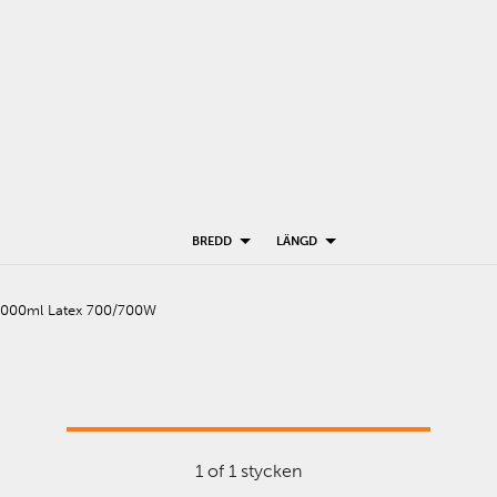
BREDD
LÄNGD
1000ml Latex 700/700W
1 of 1 stycken