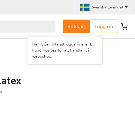
Svenska (Sverige)
Bli kund
Logga in
Hej! Glöm inte att logga in eller bli
kund hos oss för att handla i vår
webbshop.
Latex
0W