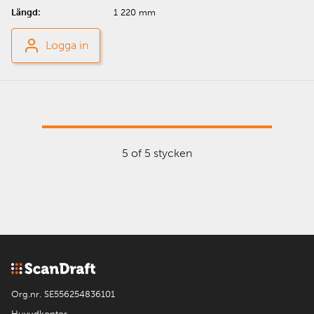
1 220 mm
Logga in
5 of 5 stycken
Org.nr. SE556254836101
Huvudkontor