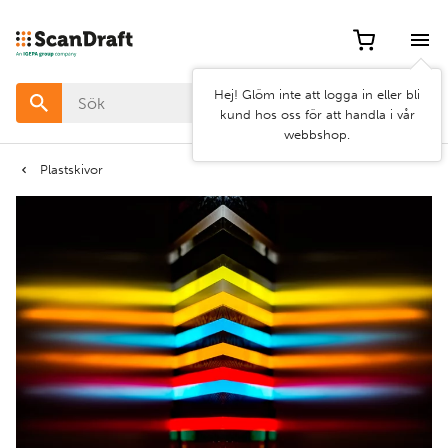
Filter
Hej! Glöm inte att logga in eller bli
Färg
kund hos oss för att handla i vår
webbshop.
Bredd
Plastskivor
Längd
Rensa
Använd
filter
filter