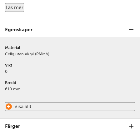
är en akryl går det gravera och skära ut i både traditionell
Läs mer
och lasergravyr.
Egenskaper
Material
Cellgjuten akryl (PMMA)
Vikt
0
Bredd
610 mm
Visa allt
Färger