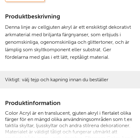
Produktbeskrivning
Denna linje av cellgjuten akryl är ett enskiktigt dekorativt
arkmaterial med briljanta färgnyanser, som erbjuds i
genomskinliga, ogenomskinliga och glittertoner, och är
lämplig som skyltkomponent eller substrat. Ger
fördelarna med glas i ett lätt, reptåligt material.
Viktigt: välj tejp och kapning innan du beställer
Produktinformation
Color Acryl är en translucent, gjuten akryl i flertalet olika
färger för en mängd olika användningsområden som t.ex
taktila skyltar, ljusskyltar och andra stilrena dekorationer.
Materialet är väldigt tåligt och fungerar utmärkt att
använda både inom- och utomhus. Eftersom Color Acryl