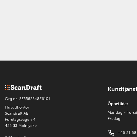
Kundtjäns
Org.nr. SE556254836101
Öppettider
Huvudkontor
Måndag - Tors
Scandraft AB
Fredag
Företagsvägen 4
435 33 Mölnlycke
+46 31 68