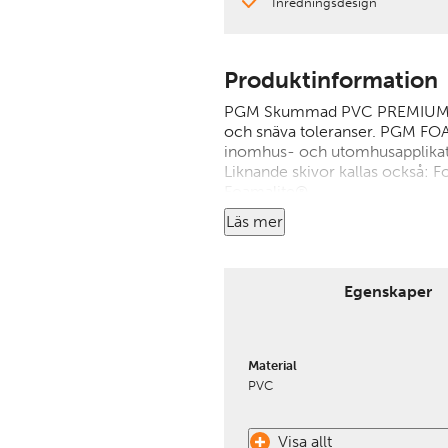
Inredningsdesign
Produktinformation
PGM Skummad PVC PREMIUM ger 
och snäva toleranser. PGM F
inomhus- och utomhusapplikat
Liknande skivor kallas också: 
Foamalite®
Läs mer
Egenskaper
Material
PVC
Visa allt