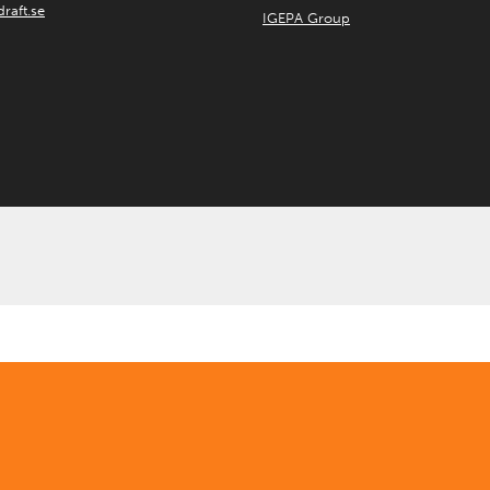
raft.se
IGEPA Group