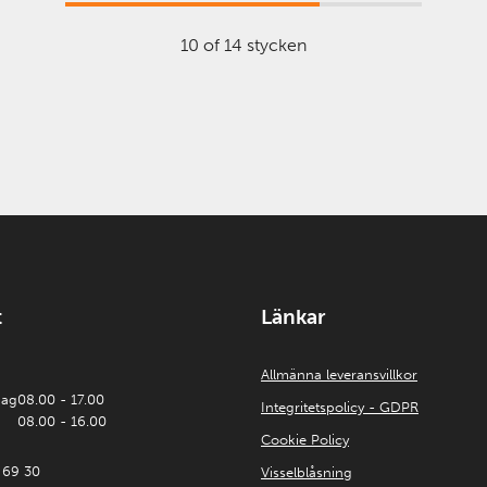
10 of 14 stycken
t
Länkar
Allmänna leveransvillkor
dag
08.00 - 17.00
Integritetspolicy - GDPR
08.00 - 16.00
Cookie Policy
 69 30
Visselblåsning