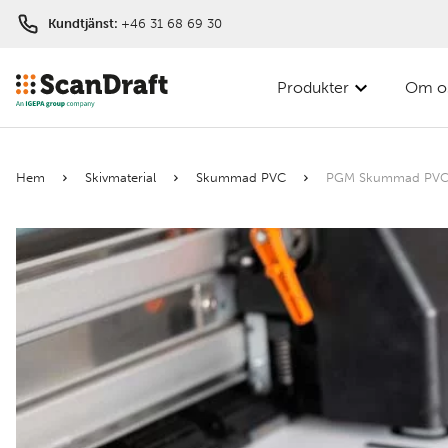
Kundtjänst:
+46 31 68 69 30
Produkter
Om o
Filter
Hem
Skivmaterial
Skummad PVC
PGM Skummad PVC
Färg
Bredd
Längd
Tjocklek