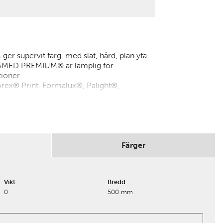
supervit färg, med slät, hård, plan yta
OAMED PREMIUM® är lämplig för
ioner.
Forex® Print, Formalux®, Palight®,
Färger
Vikt
Bredd
0
500 mm