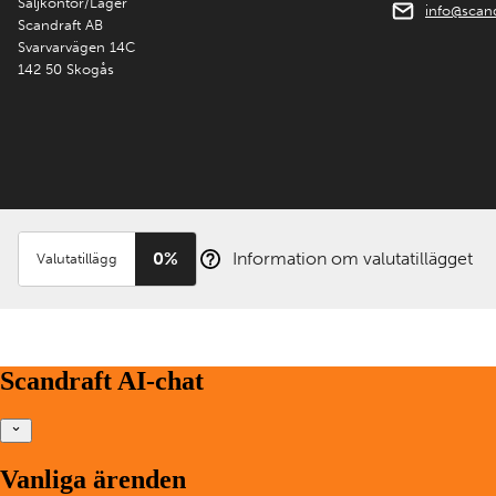
Säljkontor/Lager
info@scand
Scandraft AB
Svarvarvägen 14C
142 50 Skogås
0%
Information om valutatillägget
Valutatillägg