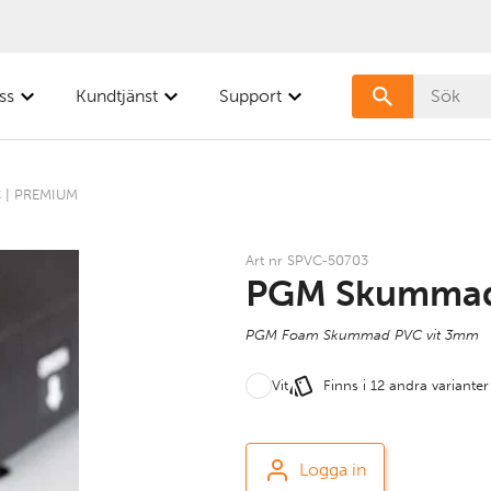
ss
Kundtjänst
Support
 | PREMIUM
Art nr SPVC-50703
PGM Skummad
PGM Foam Skummad PVC vit 3mm
Vit
Finns i 12 andra varianter
Logga in