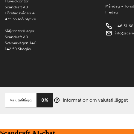
Huvudkontor
Måndag - Tors
Scandraft AB
Fredag
Företagsvägen 4
435 33 Mölnlycke
+46 31 68
Säljkontor/Lager
info@scand
Scandraft AB
Svarvarvägen 14C
142 50 Skogås
0%
Information om valutatillägget
Valutatillägg