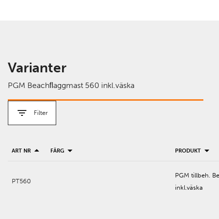
Varianter
PGM Beachﬂaggmast 560 inkl.väska
Filter
ART NR
FÄRG
PRODUKT
PGM tillbeh. 
PT560
inkl.väska