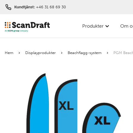
Kundtjänst:
+46 31 68 69 30
Produkter
Om o
Filter
Hem
Displayprodukter
Beachflagg-system
PGM Beach
Färg
Bredd
Längd