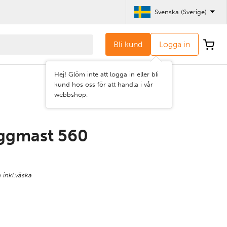
Svenska (Sverige)
Bli kund
Logga in
Hej! Glöm inte att logga in eller bli
kund hos oss för att handla i vår
webbshop.
ggmast 560
 inkl.väska