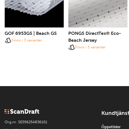
GOF 6953GS | Beach GS
PONGS DirectTex® Eco-
Beach Jersey
Finns i 3 varianter
Finns i 3 varianter
Kundtjäns
Org.nr. SE556254836101
Öppettider