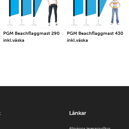
PGM Beachﬂaggmast 290
PGM Beachﬂaggmast 430
inkl.väska
inkl.väska
t
Länkar
Allmänna leveransvillkor