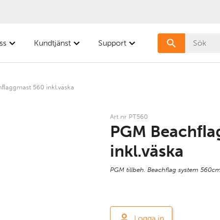
ss
Kundtjänst
Support
ﬂaggmast 560 inkl.väska
Art nr PT560
PGM Beachﬂa
inkl.väska
PGM tillbeh. Beachflag system 560cm
Logga in