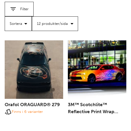
filter
filter
djärv ny färg eller en subtil uppfräschning, ger våra
Filter
premiumfolieringar oöverträffad stil, hållbarhet och
precision.
Kontakta oss idag för att utforska möjligheterna och få ditt
fordon att sticka ut med en felfri finish som drar blickarna
till sig.
Orafol ORAGUARD® 279
3M™ Scotchlite™
Reflective Print Wrap
Finns i 6 varianter
780mC-10R