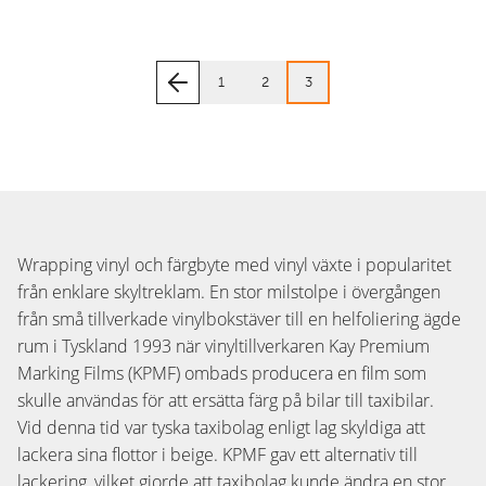
1
2
3
Wrapping vinyl och färgbyte med vinyl växte i popularitet
från enklare skyltreklam. En stor milstolpe i övergången
från små tillverkade vinylbokstäver till en helfoliering ägde
rum i Tyskland 1993 när vinyltillverkaren Kay Premium
Marking Films (KPMF) ombads producera en film som
skulle användas för att ersätta färg på bilar till taxibilar.
Vid denna tid var tyska taxibolag enligt lag skyldiga att
lackera sina flottor i beige. KPMF gav ett alternativ till
lackering, vilket gjorde att taxibolag kunde ändra en stor