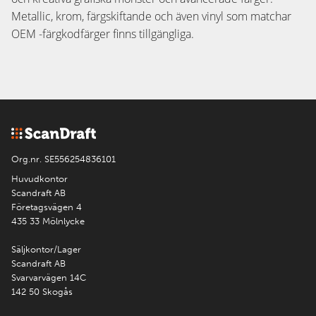
Metallic, krom, färgskiftande och även vinyl som matchar
OEM -färgkodfärger finns tillgängliga.
Org.nr. SE556254836101
Huvudkontor
Scandraft AB
Företagsvägen 4
435 33 Mölnlycke
Säljkontor/Lager
Scandraft AB
Svarvarvägen 14C
142 50 Skogås