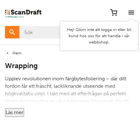
Filter
Artikel
Hej! Glöm inte att logga in eller bli
nr
kund hos oss för att handla i vår
webbshop.
Pris
Hem
Wrapping
Bredd
Upplev revolutionen inom färgbytesfoliering – där ditt
Egenskap
fordon får ett fräscht, lackliknande utseende med
högkvalitativ vinyl. I takt med att efterfrågan på perfekt
färgmatchning ökar är våra folieringar tillverkade för att
Kategorier
replikera OEM-lackfärger, inklusive metallicfärger och
Läs mer
specialnyanser.
Scandraft erbjuder ett brett sortiment av produter från
ledande foliemärken, vilket ger dig tillgång till det senaste
Rensa
Använd
inom fordonsanpassning. Oavsett om du letar efter en