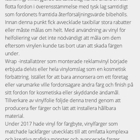
flotta fordon i överensstämmelse med tysk lag samtidigt
som fordonets framtida återförsäljningsvärde bibehölls.
Innan denna punkt fick avvecklade taxibilar stora rabatter
eller måste målas om helt. Med användning av vinyl för
helfoliering var det inte nödvändigt att måla om dem
eftersom vinylen kunde tas bort utan att skada färgen
under.
Wrap -installatörer som monterade reklamvinyl började
erbjuda delvis eller hela vinylomslag som en kosmetisk
förbättring. Istället för att bara annonsera om ett företag
eller varumärke ville fordonsägare ändra färg och finish på
sitt fordon för kosmetiska eller skyddande ändamål.
Tillverkare av vinylfolie följde denna trend genom att
producera fler färger och lätt att installera hållbara
material.
Under 2017 hade vinyl för färgbyte, vinylfärger som
matchade lackfärger utvecklats till att omfatta komplexa
och kreativa grafiska mönster och avancerade färger.