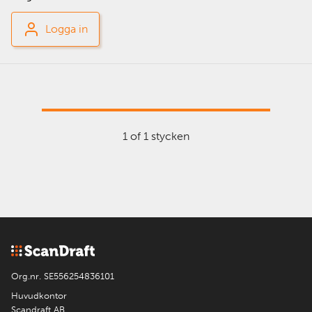
Logga in
1 of 1 stycken
Org.nr. SE556254836101
Huvudkontor
Scandraft AB