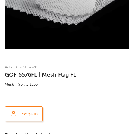
Art nr 6576FL-320
GOF 6576FL | Mesh Flag FL
Mesh Flag FL 155g
Logga in