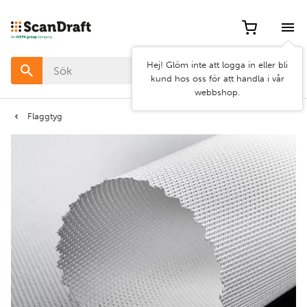
Filter
Hej! Glöm inte att logga in eller bli
Färg
kund hos oss för att handla i vår
webbshop.
Bredd
Flaggtyg
Längd
Rensa
Använd
filter
filter