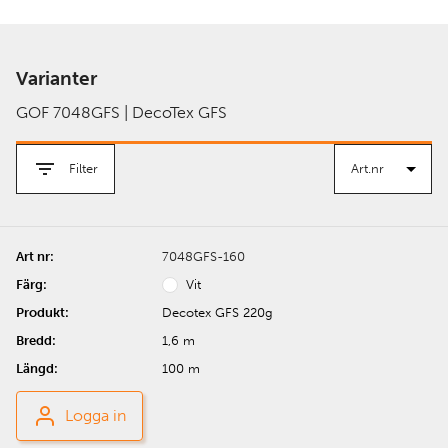
Varianter
GOF 7048GFS | DecoTex GFS
Filter
7048GFS-160
Vit
Decotex GFS 220g
1,6 m
100 m
Logga in