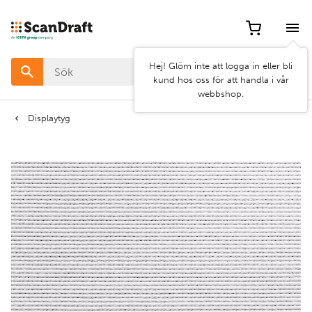
Filter
Hej! Glöm inte att logga in eller bli
Färg
kund hos oss för att handla i vår
webbshop.
Bredd
Displaytyg
Längd
Rensa
Använd
filter
filter