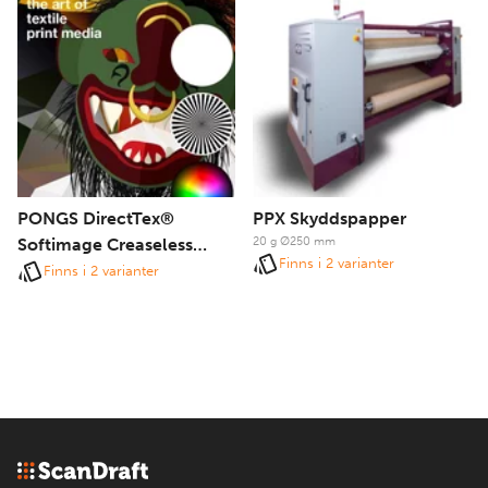
PONGS DirectTex®
PPX Skyddspapper
Softimage Creaseless
20 g Ø250 mm
Finns i 2 varianter
Premium®
Finns i 2 varianter