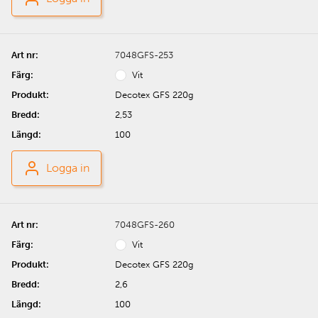
7048GFS-253
Vit
Decotex GFS 220g
2,53
100
Logga in
7048GFS-260
Vit
Decotex GFS 220g
2,6
100