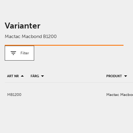
Varianter
Mactac Macbond B1200
Filter
ART NR
FÄRG
PRODUKT
MB1200
Mactac Macbo