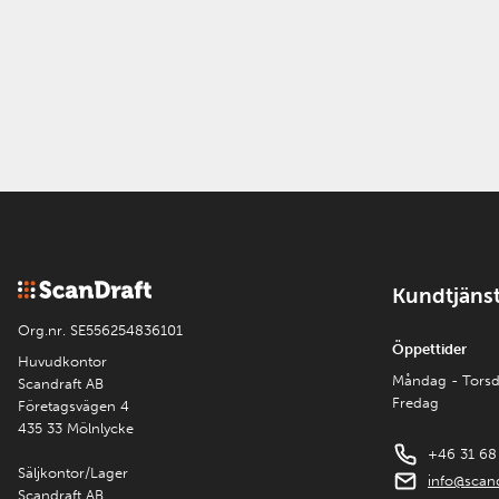
Kundtjäns
Org.nr. SE556254836101
Öppettider
Huvudkontor
Måndag - Tors
Scandraft AB
Fredag
Företagsvägen 4
435 33 Mölnlycke
+46 31 68
Säljkontor/Lager
info@scand
Scandraft AB