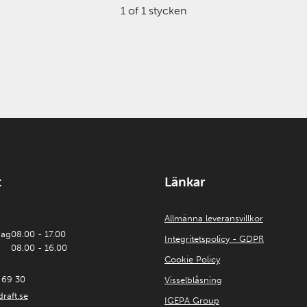
1 of 1 stycken
t
Länkar
Allmänna leveransvillkor
dag
08.00 - 17.00
Integritetspolicy - GDPR
08.00 - 16.00
Cookie Policy
 69 30
Visselblåsning
raft.se
IGEPA Group