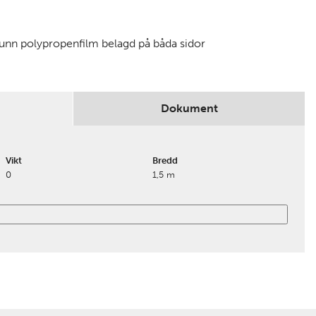
nn polypropenfilm belagd på båda sidor
Dokument
Vikt
Bredd
0
1,5 m