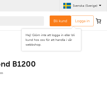
Svenska (Sverige)
Bli kund
Logga in
Hej! Glöm inte att logga in eller bli
kund hos oss för att handla i vår
webbshop.
ond B1200
0m