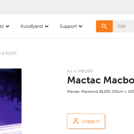
ss
Kundtjänst
Support
nd B1200
Art nr MB1200
Mactac Macb
Mactac Macbond B1200 150cm x 10
Logga in