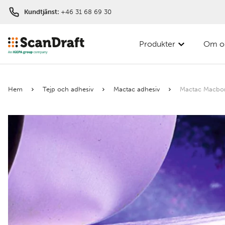
Kundtjänst:
+46 31 68 69 30
Produkter
Om o
Filter
Hem
Tejp och adhesiv
Mactac adhesiv
Mactac Macbo
Färg
Bredd
Längd