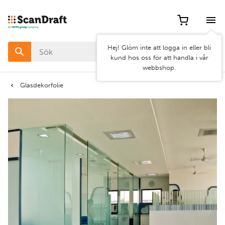
Filter
Hej! Glöm inte att logga in eller bli
Färg
kund hos oss för att handla i vår
webbshop.
Bredd
Glasdekorfolie
Längd
Rensa
Använd
filter
filter