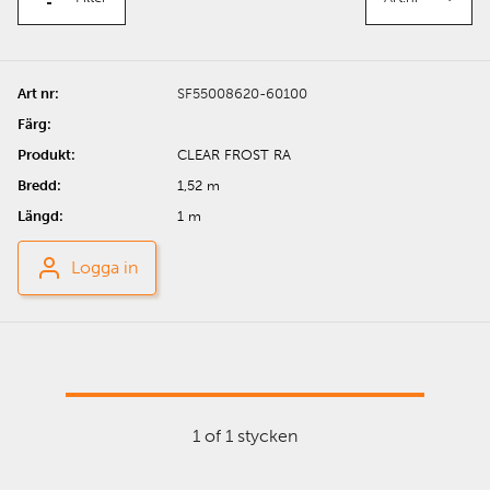
SF55008620-60100
CLEAR FROST RA
1,52 m
1 m
Logga in
1 of 1 stycken