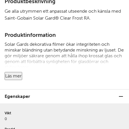
Produktbeskrivning
Ge alla utrymmen ett anpassat utseende och känsla med
Saint-Gobain Solar Gard® Clear Frost RA.
Produktinformation
Solar Gards dekorativa filmer ökar integriteten och
minskar bländning utan betydande minskning av ljuset. De
gör miljöer säkrare genom att hålla ihop krossat glas och
genom att förbättra synligheten för glasdörrar och
skiljeväggar.
Läs mer
Vid beställning under 5 löpmeter tillkommer
avrullningsavgift 75:-
Vid kapning tillkommer 75:- per snitt.
Egenskaper
Vikt
0