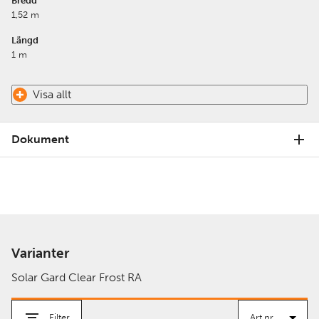
Bredd
1,52 m
Längd
1 m
Visa allt
Dokument
Varianter
Solar Gard Clear Frost RA
Filter