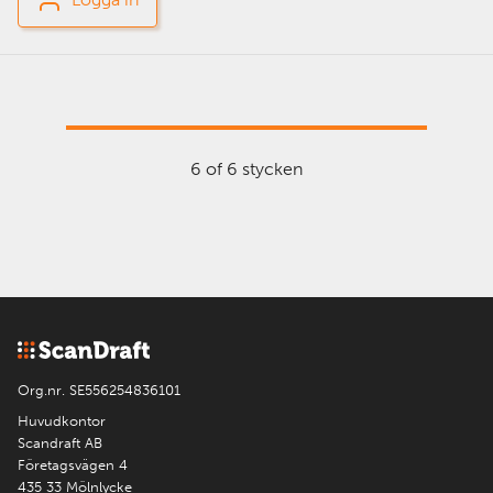
6 of 6 stycken
Org.nr. SE556254836101
Huvudkontor
Scandraft AB
Företagsvägen 4
435 33 Mölnlycke