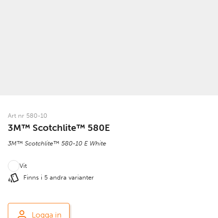
Art nr 580-10
3M™ Scotchlite™ 580E
3M™ Scotchlite™ 580-10 E White
Vit
Finns i 5 andra varianter
Logga in