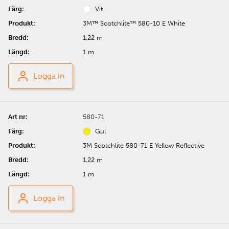
Vit
3M™ Scotchlite™ 580-10 E White
1,22 m
1 m
Logga in
580-71
Gul
3M Scotchlite 580-71 E Yellow Reflective
1,22 m
1 m
Logga in