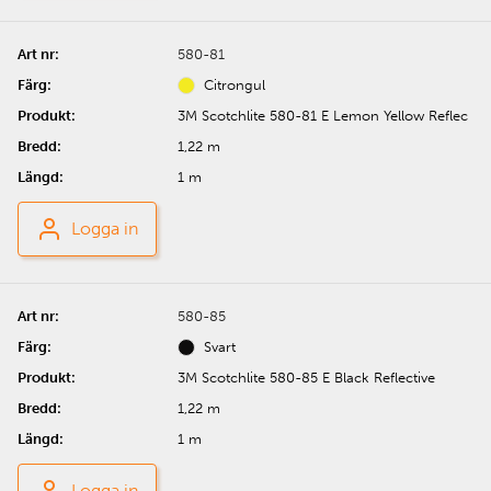
580-81
Citrongul
3M Scotchlite 580-81 E Lemon Yellow Reflec
1,22 m
1 m
Logga in
580-85
Svart
3M Scotchlite 580-85 E Black Reflective
1,22 m
1 m
Logga in