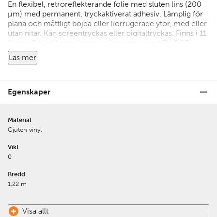
En flexibel, retroreflekterande folie med sluten lins (200
µm) med permanent, tryckaktiverat adhesiv. Lämplig för
plana och måttligt böjda eller korrugerade ytor, med eller
utan nitar. Kan screentryckas eller digitaltryckas. Finns i 11
färger. E:t indikerar överensstämmelse med FN/ECE-
föreskrift 104. Upp till 8 års hållbarhet.
Läs mer
Egenskaper
Material
Gjuten vinyl
Vikt
0
Bredd
1,22 m
Visa allt