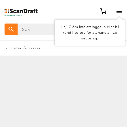
Filter
Hej! Glöm inte att logga in eller bli
Färg
kund hos oss för att handla i vår
webbshop.
Bredd
Reflex för fordon
Längd
Rensa
Använd
filter
filter