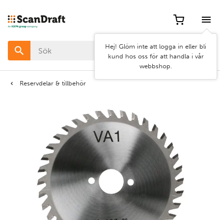
Filter
Hej! Glöm inte att logga in eller bli
Färg
kund hos oss för att handla i vår
webbshop.
Bredd
Reservdelar & tillbehör
Längd
Rensa
Använd
filter
filter