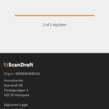
1 of 1 stycken
Org.nr. SE556254836101
Huvudkontor
Scandraft AB
Företagsvägen 4
435 33 Mölnlycke
Säljkontor/Lager