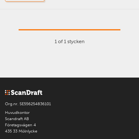
1 of 1 stycken
Org.nr. SE556254836101
Huvudkontor
Scandraft AB
Företagsvägen 4
435 33 Mölnlycke