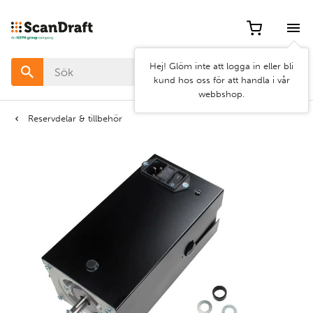
Filter
Hej! Glöm inte att logga in eller bli
Färg
kund hos oss för att handla i vår
webbshop.
Bredd
Reservdelar & tillbehör
Längd
Rensa
Använd
filter
filter