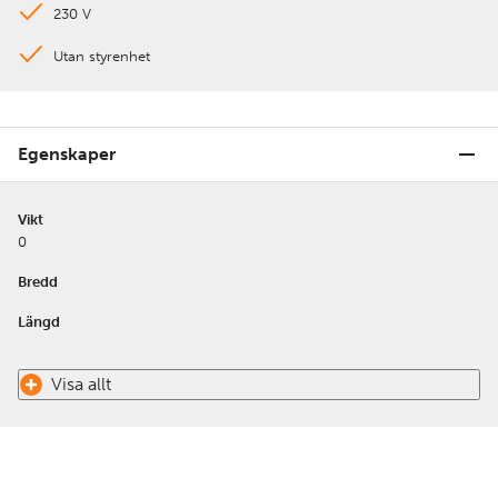
230 V
Utan styrenhet
Egenskaper
Vikt
0
Bredd
Längd
Visa allt