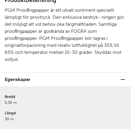
Produktbeskrivning
PGM Prooﬁngpapper är ett utvalt sortiment speciellt
lämpligt för provtryck. Den exklusiva bestryk- ningen gör
det möjligt att vid behov öka färgmättnaden. Samtliga
prooﬁngpapper är godkända av FOGRA som
prooﬁngpapper. PGM Prooﬁngpapper bör lagras i
originalförpackning med relativ luftfuktighet på 35% till
65% och temperatur mellan 10-30 grader. Skyddas mot
solljus.
Egenskaper
Bredd
0,36 m
Längd
30 m