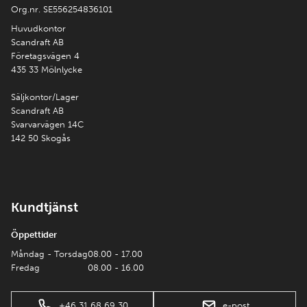
Org.nr. SE556254836101
Huvudkontor
Scandraft AB
Företagsvägen 4
435 33 Mölnlycke
Säljkontor/Lager
Scandraft AB
Svarvarvägen 14C
142 50 Skogås
Kundtjänst
Öppettider
Måndag - Torsdag
08.00 - 17.00
Fredag
08.00 - 16.00
+46 31 68 69 30
e-post