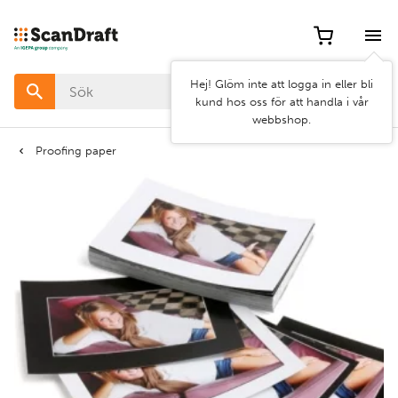
Filter
Hej! Glöm inte att logga in eller bli
Färg
kund hos oss för att handla i vår
webbshop.
Bredd
Proofing paper
Längd
Rensa
Använd
filter
filter