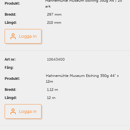
Hahnemühle Museum Etching 350g A4 / 25
ark
297 mm
210 mm
Logga in
10643400
Hahnemühle Museum Etching 350g 44" x
12m
1,12 m
12 m
Logga in