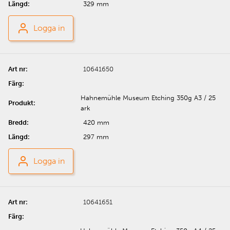
329 mm
Logga in
10641650
Hahnemühle Museum Etching 350g A3 / 25
ark
420 mm
297 mm
Logga in
10641651