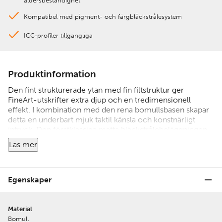
åldersbeständighet
Kompatibel med pigment- och färgbläckstrålesystem
ICC-profiler tillgängliga
Produktinformation
Den fint strukturerade ytan med fin filtstruktur ger
FineArt-utskrifter extra djup och en tredimensionell
effekt. I kombination med den rena bomullsbasen skapar
detta en underbart mjuk taktil känsla och konstnärligt
intryck. Den förstklassiga matta bläckstrålebeläggningen
ger utmärkta utskriftsresultat. Färgerna är underbart
Läs mer
levande, djupet i det svarta sticker verkligen ut och
detaljerna återges perfekt. Den syra- och ligninfria
Museum Etching uppfyller de mest krävande kraven på
åldersbeständighet och är idealisk för att reproducera
Egenskaper
fotografier och konstverk.
Material
Bomull