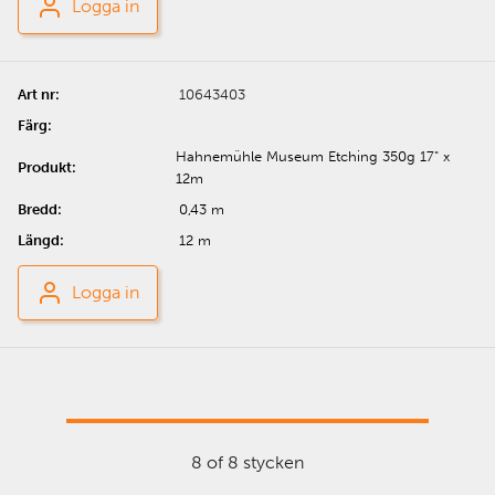
Logga in
10643403
Hahnemühle Museum Etching 350g 17" x
12m
0,43 m
12 m
Logga in
8 of 8 stycken