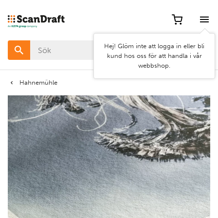
Filter
Hej! Glöm inte att logga in eller bli
Färg
kund hos oss för att handla i vår
webbshop.
Bredd
Hahnemühle
Längd
Rensa
Använd
filter
filter