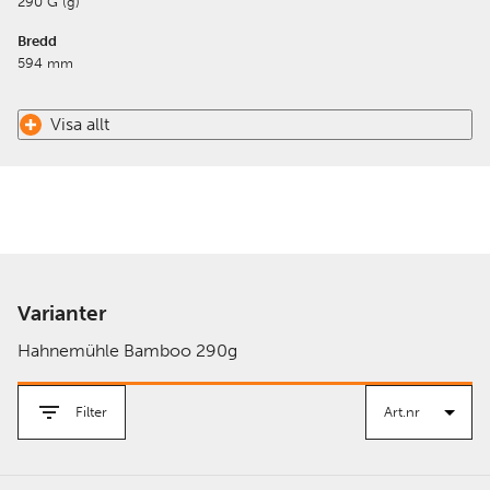
290 G (g)
Bredd
594 mm
Visa allt
Varianter
Hahnemühle Bamboo 290g
Filter