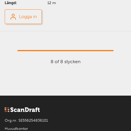
12 m
Logga in
8 of 8 stycken
Org.nr. SE556254836101
Huvudkontor