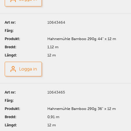
10643464
Hahnemühle Bamboo 290g 44" x 12 m
1,12 m
12 m
Logga in
10643465
Hahnemühle Bamboo 290g 36" x 12 m
0,91 m
12 m