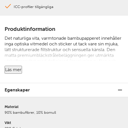
ICC-profiler tillgängliga
Produktinformation
Det naturliga vita, varmtonade bambupapperet innehåller
inga optiska vitmedel och sticker ut tack vare sin mjuka,
lätt strukturerade filtstruktur och sensuella känsla. Den
matta premiumbläckstrålebeläggningen ger utmärkta
utskriftsresultat med definierad återgivning av färg och
detaljer, särskilt för varma nyanser och monokroma
Läs mer
utskrifter. Bambu är syra- och ligninfritt och uppfyller de
mest exakta kraven vad gäller åldersbeständighet. Den
unika kombinationen av hållbara bambufibrer, mjuk
ytstruktur och imponerande tryckkvalitet ger konstverket
Egenskaper
ett enastående uttryck och själ.
Material
90% bambufibrer, 10% bomull
Vikt