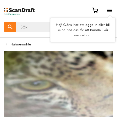
Filter
Hej! Glöm inte att logga in eller bli
Färg
kund hos oss för att handla i vår
webbshop.
Bredd
Hahnemühle
Längd
Rensa
Använd
filter
filter