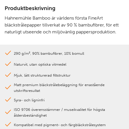
Produktbeskrivning
Hahnemühle Bamboo är världens första FineArt
bläckstrålepapper tillverkat av 90 % bambufibrer, för ett
naturligt utseende och miljövänlig pappersproduktion.
290 g/m², 90% bambufibrer, 10% bomull
Naturvit, utan optiska vitmedel
Mjuk, lätt strukturerad filtstruktur
Matt premium bläckstrålebeläggning för enastående
utskriftsresultat
Syra- och ligninfri
ISO 9706 överensstämmer / museikvalitet för högsta
åldersbeständighet
Kompatibel med pigment- och färgbläckstrålesystem