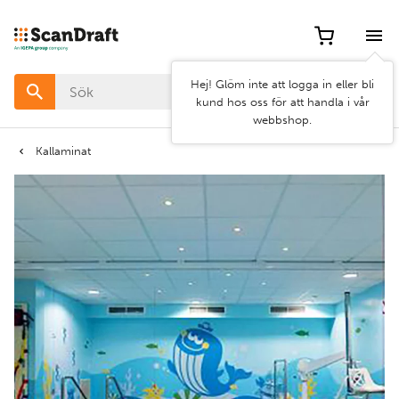
Filter
Hej! Glöm inte att logga in eller bli
Färg
kund hos oss för att handla i vår
webbshop.
Bredd
Kallaminat
Längd
Rensa
Använd
filter
filter