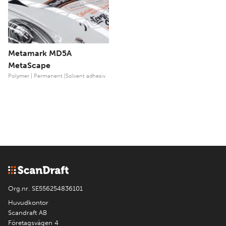
Metamark MD5A
MetaScape
Polymer | Permanent |Solvent adhesiv
Org.nr. SE556254836101
Huvudkontor
Scandraft AB
Företagsvägen 4