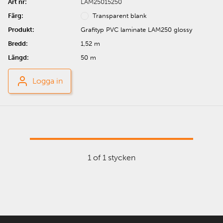
LAM25015250
Transparent blank
Grafityp PVC laminate LAM250 glossy
1,52 m
50 m
Logga in
1 of 1 stycken