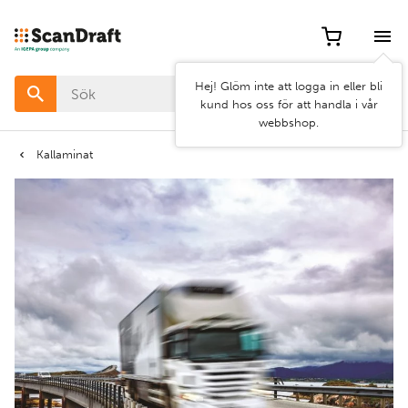
Filter
Hej! Glöm inte att logga in eller bli
Färg
kund hos oss för att handla i vår
webbshop.
Bredd
Kallaminat
Längd
Rensa
Använd
filter
filter