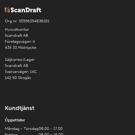
Org.nr. SE556254836101
Huvudkontor
Scandraft AB
Företagsvägen 4
435 33 Mölnlycke
Säljkontor/Lager
Scandraft AB
Svarvarvägen 14C
142 50 Skogås
Kundtjänst
Öppettider
Måndag - Torsdag
08.00 - 17.00
Fredag
08.00 - 16.00