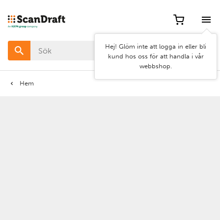
Filter
Hej! Glöm inte att logga in eller bli
Färg
kund hos oss för att handla i vår
webbshop.
Bredd
Hem
Längd
Rensa
Använd
filter
filter