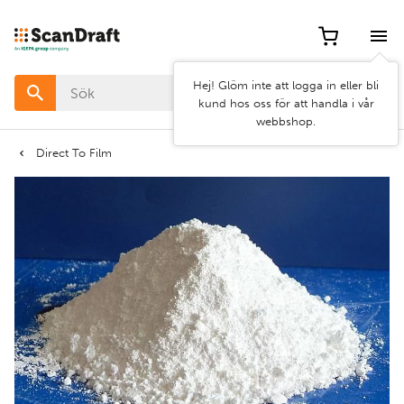
Filter
Hej! Glöm inte att logga in eller bli
Färg
kund hos oss för att handla i vår
webbshop.
Bredd
Direct To Film
Längd
Rensa
Använd
filter
filter