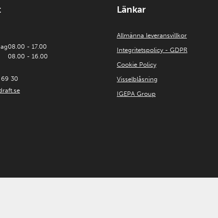
t
Länkar
Allmänna leveransvillkor
dag
08.00 - 17.00
Integritetspolicy - GDPR
08.00 - 16.00
Cookie Policy
 69 30
Visselblåsning
raft.se
IGEPA Group