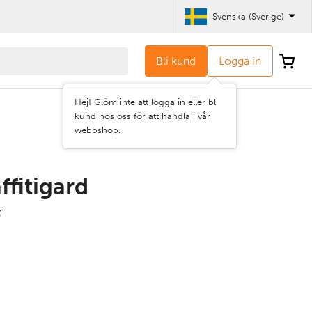
Svenska (Sverige)
Bli kund
Logga in
Hej! Glöm inte att logga in eller bli
kund hos oss för att handla i vår
webbshop.
ffitigard
K