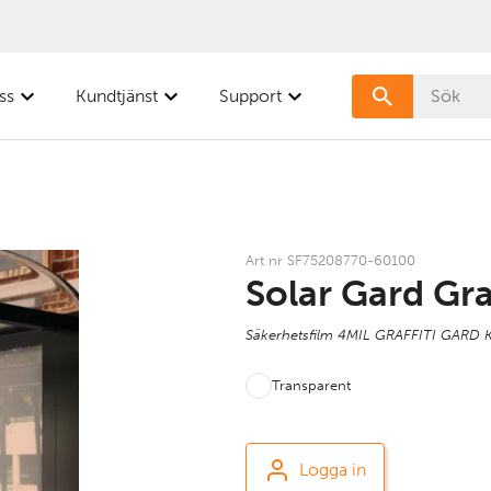
ss
Kundtjänst
Support
Art nr SF75208770-60100
Solar Gard Gra
Säkerhetsfilm 4MIL GRAFFITI GARD 
Transparent
Logga in