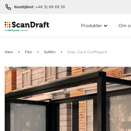
Kundtjänst:
+46 31 68 69 30
Produkter
Om o
Filter
Hem
Film
Solfilm
Solar Gard Graffitigard
Färg
Bredd
Längd