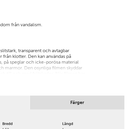
ndom från vandalism.
slitstark, transparent och avtagbar
 från klotter. Den kan användas på
, på speglar och icke-porösa material
 och marmor. Den osynliga filmen skyddar
 och till och med frätskador. När filmen har
enkel att ta bort och byta ut – detta
n och håller den snygg.
adukter blir Grafittigard mer och mer
hört mycket billigare att ersätta filmen
t eller sanera den yta som den skyddar.
Färger
 – avsiktliga och oavsiktliga – med Solar
Bredd
Längd