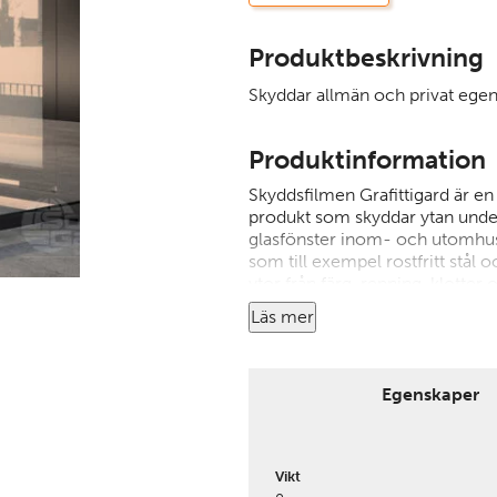
Produktbeskrivning
Skyddar allmän och privat ege
Produktinformation
Skyddsfilmen Grafittigard är en 
produkt som skyddar ytan under
glasfönster inom- och utomhus
som till exempel rostfritt stål
ytor från färg, repning, klotter
utsatts för vandalisering är den 
Läs mer
minskar skadorna på egendome
På allt från skyltfönster till vi
populärt, eftersom det är så oer
med ett nytt lager än att byta u
Egenskaper
Skydda synliga ytor från skador
Gards filmer för graffitiskydd!
Vikt