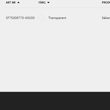
ART NR
FÄRG
PROD
SF75208770-60100
Transparent
Säke