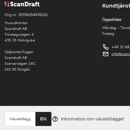
Kundtjäns
Org.nr. SE556254836101
Öppettider
Huvudkontor
Måndag - Tors
Scandraft AB
Fredag
Företagsvägen 4
435 33 Mölnlycke
+46 31 68
Säljkontor/Lager
info@scand
Scandraft AB
Svarvarvägen 14C
142 50 Skogås
0%
Information om valutatillägget
Valutatillägg