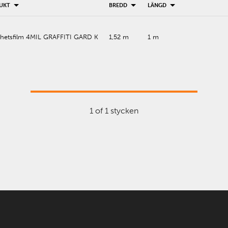
UKT
BREDD
LÄNGD
rhetsfilm 4MIL GRAFFITI GARD K
1,52 m
1 m
1 of 1 stycken