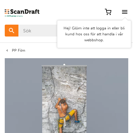
Filter
Hej! Glöm inte att logga in eller bli
Färg
kund hos oss för att handla i vår
webbshop.
Bredd
PP Film
Längd
Rensa
Använd
filter
filter