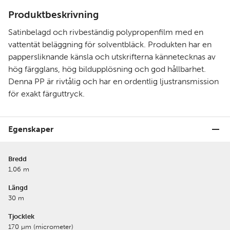
Produktbeskrivning
Satinbelagd och rivbeständig polypropenfilm med en
vattentät beläggning för solventbläck. Produkten har en
pappersliknande känsla och utskrifterna kännetecknas av
hög färgglans, hög bildupplösning och god hållbarhet.
Denna PP är rivtålig och har en ordentlig ljustransmission
för exakt färguttryck.
Egenskaper
Bredd
1,06 m
Längd
30 m
Tjocklek
170 µm (micrometer)