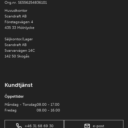
Org.nr. SE556254836101
Huvudkontor
Scandraft AB
Företagsvägen 4
435 33 Mölnlycke
Säljkontor/Lager
Scandraft AB
Svarvarvägen 14C
142 50 Skogås
Kundtjänst
Öppettider
Måndag - Torsdag
08.00 - 17.00
Fredag
08.00 - 16.00
+46 31 68 69 30
e-post