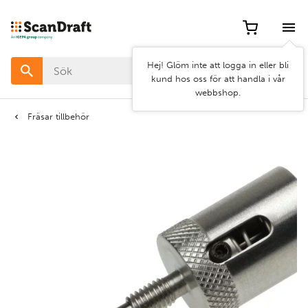
Filter
Hej! Glöm inte att logga in eller bli
Färg
kund hos oss för att handla i vår
webbshop.
Bredd
Fräsar tillbehör
Längd
Rensa
Använd
filter
filter