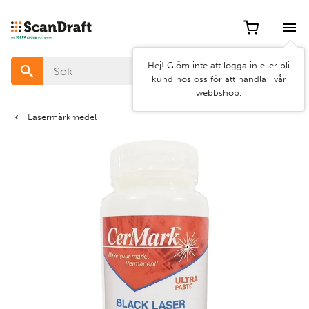
Filter
Hej! Glöm inte att logga in eller bli
Färg
kund hos oss för att handla i vår
webbshop.
Bredd
Lasermärkmedel
Längd
Rensa
Använd
filter
filter