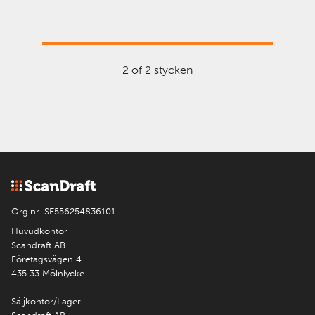
2 of 2 stycken
Org.nr. SE556254836101
Huvudkontor
Scandraft AB
Företagsvägen 4
435 33 Mölnlycke
Säljkontor/Lager