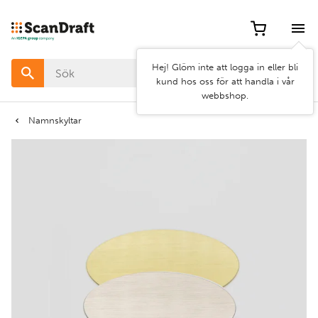
Filter
Hej! Glöm inte att logga in eller bli
Färg
kund hos oss för att handla i vår
webbshop.
Bredd
Namnskyltar
Längd
Rensa
Använd
filter
filter