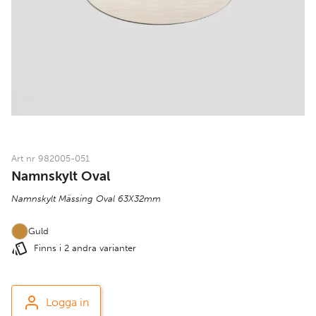
Art nr 982005-051
Namnskylt Oval
Namnskylt Mässing Oval 63X32mm
Guld
Finns i 2 andra varianter
Logga in