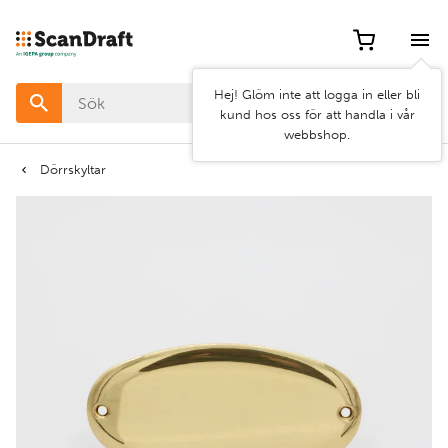
Filter
Hej! Glöm inte att logga in eller bli
Färg
kund hos oss för att handla i vår
webbshop.
Bredd
Dörrskyltar
Längd
Rensa
Använd
filter
filter