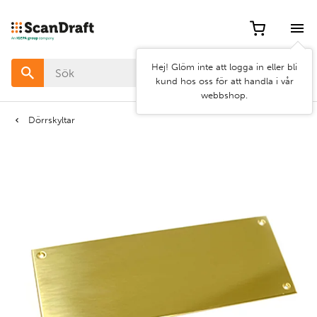
Filter
Hej! Glöm inte att logga in eller bli
Färg
kund hos oss för att handla i vår
webbshop.
Bredd
Dörrskyltar
Längd
Rensa
Använd
filter
filter