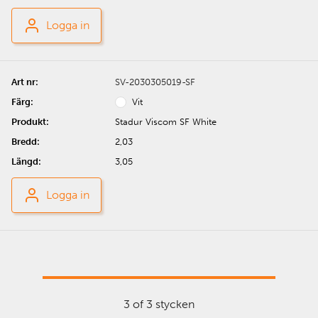
Logga in
SV-2030305019-SF
Vit
Stadur Viscom SF White
2,03
3,05
Logga in
3 of 3 stycken