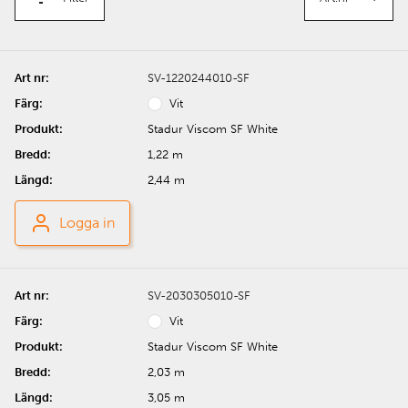
SV-1220244010-SF
Vit
Stadur Viscom SF White
1,22 m
2,44 m
Logga in
SV-2030305010-SF
Vit
Stadur Viscom SF White
2,03 m
3,05 m