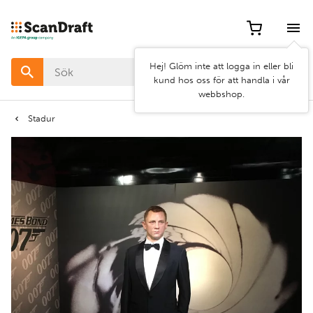
Filter
Hej! Glöm inte att logga in eller bli
Färg
kund hos oss för att handla i vår
webbshop.
Bredd
Stadur
Längd
Rensa
Använd
filter
filter