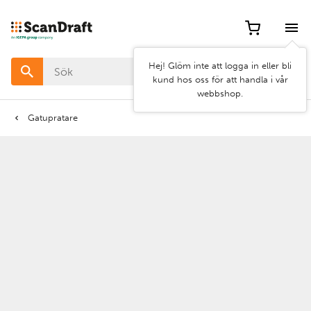
Filter
Hej! Glöm inte att logga in eller bli
Färg
kund hos oss för att handla i vår
webbshop.
Bredd
Gatupratare
Längd
Rensa
Använd
filter
filter