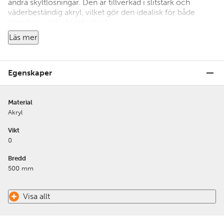
andra skyltlösningar. Den är tillverkad i slitstark och
väderbeständig akryl, vilket gör den idealisk för både
inomhus- och utomhusbruk.
Akrylskivan skyddar affischen eller budskapet från smuts,
Läs mer
regn och mekaniskt slitage, samtidigt som den ger ett
professionellt intryck.
Egenskaper
Material
Akryl
Vikt
0
Bredd
500 mm
Visa allt