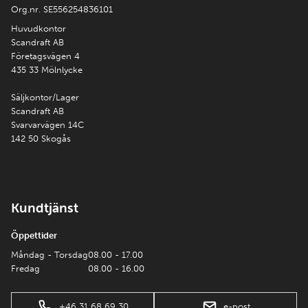
Org.nr. SE556254836101
Huvudkontor
Scandraft AB
Företagsvägen 4
435 33 Mölnlycke
Säljkontor/Lager
Scandraft AB
Svarvarvägen 14C
142 50 Skogås
Kundtjänst
Öppettider
Måndag - Torsdag
08.00 - 17.00
Fredag
08.00 - 16.00
+46 31 68 69 30
e-post