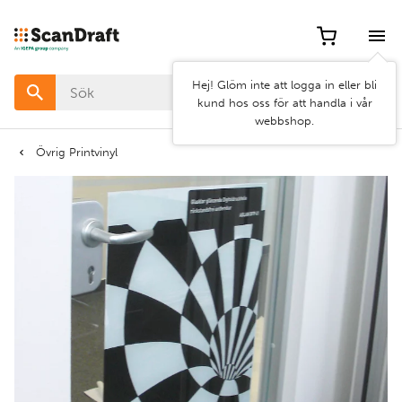
Filter
Hej! Glöm inte att logga in eller bli
Färg
kund hos oss för att handla i vår
webbshop.
Bredd
Övrig Printvinyl
Längd
Rensa
Använd
filter
filter