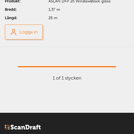
ASLAN DFP 25 WindowBlock gloss
1,37 m
25 m
Logga in
1 of 1 stycken