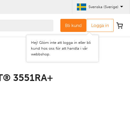
Svenska (Sverige)
Bli kund
Logga in
Hej! Glöm inte att logga in eller bli
kund hos oss för att handla i vår
webbshop.
T® 3551RA+