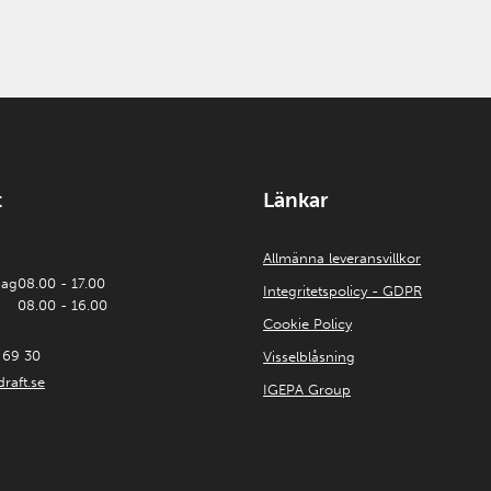
t
Länkar
Allmänna leveransvillkor
dag
08.00 - 17.00
Integritetspolicy - GDPR
08.00 - 16.00
Cookie Policy
 69 30
Visselblåsning
raft.se
IGEPA Group