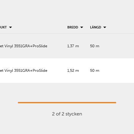
DUKT
BREDD
LÄNGD
et Vinyl 3551GRA+ProSlide
1,37 m
50 m
et Vinyl 3551GRA+ProSlide
1,52 m
50 m
2 of 2 stycken