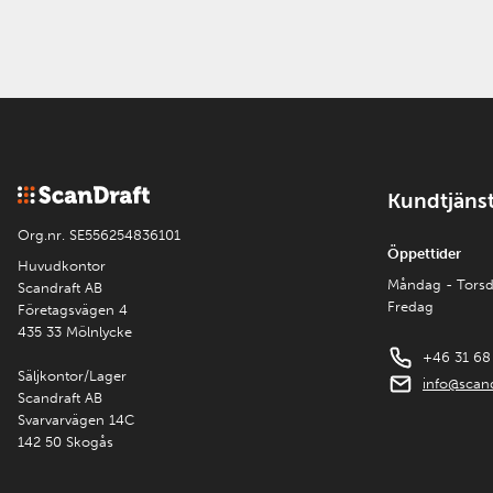
Kundtjäns
Org.nr. SE556254836101
Öppettider
Huvudkontor
Måndag - Tors
Scandraft AB
Fredag
Företagsvägen 4
435 33 Mölnlycke
+46 31 68
Säljkontor/Lager
info@scand
Scandraft AB
Svarvarvägen 14C
142 50 Skogås