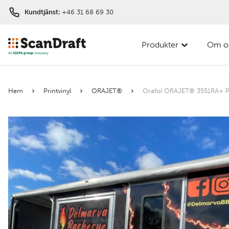
Kundtjänst:
+46 31 68 69 30
Produkter
Om o
Filter
Hem
Printvinyl
ORAJET®
Orafol ORAJET® 3551RA+ P
Färg
Bredd
Längd