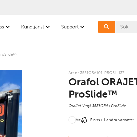
ss
Kundtjänst
Support
roSlide™
Art nr 3551GRA101-PROSL-137
Orafol ORAJE
ProSlide™
OraJet Vinyl 3551GRA+ProSlide
Vit
Finns i 1 andra varianter