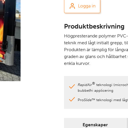
Logga in
Produktbeskrivning
Högpresterande polymer PVC-
teknik med lågt initialt grepp, ti
Produkten är lämplig för lång
graden av glans och hållbarhet
enkla kurvor.
®
RapidAir
teknologi (microch
bubbelfri applicering
Pro
Slide
™ teknologi med lågt 
Egenskaper