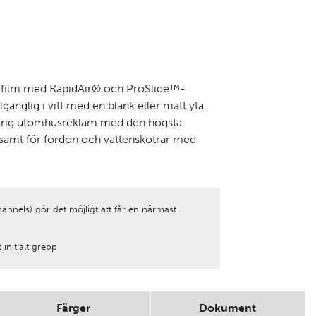
film med RapidAir® och ProSlide™-
llgänglig i vitt med en blank eller matt yta.
varig utomhusreklam med den högsta
 samt för fordon och vattenskotrar med
annels) gör det möjligt att får en närmast
initialt grepp
Färger
Dokument