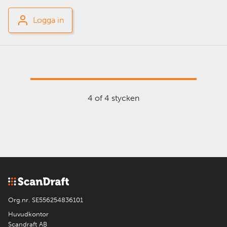
Logga in
4 of 4 stycken
Org.nr. SE556254836101
Huvudkontor
Scandraft AB