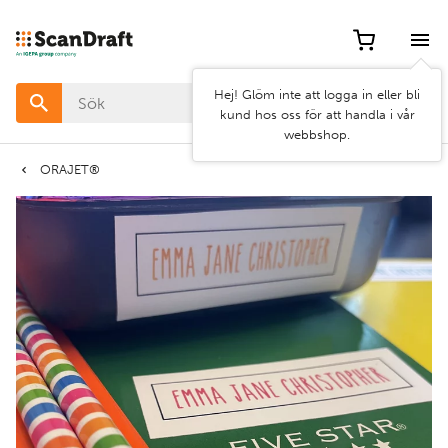
Filter
Hej! Glöm inte att logga in eller bli
Färg
kund hos oss för att handla i vår
webbshop.
Bredd
ORAJET®
Längd
Rensa
Använd
filter
filter