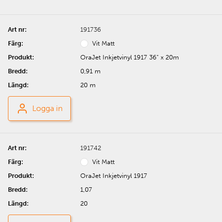
191736
Vit Matt
OraJet Inkjetvinyl 1917 36" x 20m
0,91 m
20 m
Logga in
191742
Vit Matt
OraJet Inkjetvinyl 1917
1,07
20