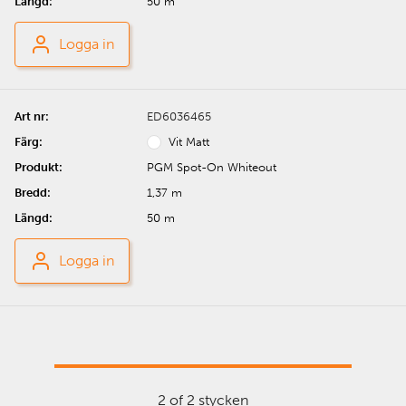
50 m
Logga in
ED6036465
Vit Matt
PGM Spot-On Whiteout
1,37 m
50 m
Logga in
2 of 2 stycken