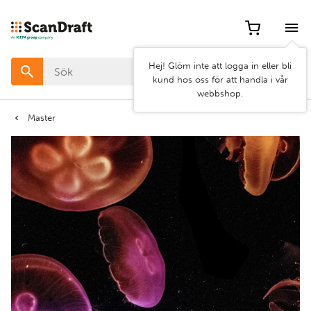
Filter
Hej! Glöm inte att logga in eller bli
Färg
kund hos oss för att handla i vår
webbshop.
Bredd
Master
Längd
Rensa
Använd
filter
filter