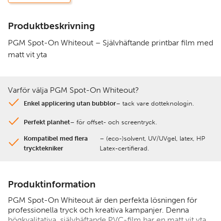
Produktbeskrivning
PGM Spot-On Whiteout – Självhäftande printbar film med
matt vit yta
Varför välja PGM Spot-On Whiteout?
Enkel applicering utan bubblor
– tack vare dotteknologin.
Perfekt planhet
– för offset- och screentryck.
Kompatibel med flera
– (eco-)solvent, UV/UVgel, latex, HP
trycktekniker
Latex-certifierad.
Produktinformation
PGM Spot-On Whiteout
är den perfekta lösningen för
professionella tryck och kreativa kampanjer. Denna
högkvalitativa, självhäftande PVC-film har en
matt vit yta